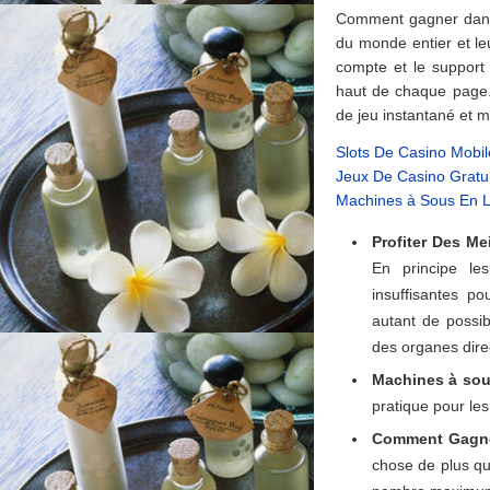
Comment gagner dans 
du monde entier et leu
compte et le support 
haut de chaque page
de jeu instantané et m
Slots De Casino Mobi
Jeux De Casino Gratu
Machines à Sous En Li
Profiter Des M
En principe le
insuffisantes p
autant de possib
des organes direc
Machines à sous
pratique pour le
Comment Gagne
chose de plus qu