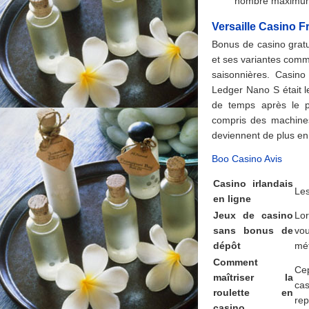
nombre maximum a
Versaille Casino 
Bonus de casino gratu
et ses variantes comme
saisonnières. Casin
Ledger Nano S était l
de temps après le po
compris des machines 
deviennent de plus en 
Boo Casino Avis
Casino irlandais
Les
en ligne
Jeux de casino
Lo
sans bonus de
vo
dépôt
mét
Comment
Cep
maîtriser la
ca
roulette en
rep
casino