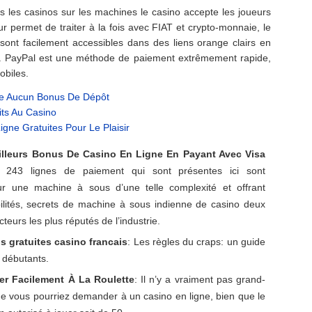
les casinos sur les machines le casino accepte les joueurs
r permet de traiter à la fois avec FIAT et crypto-monnaie, le
sont facilement accessibles dans des liens orange clairs en
. PayPal est une méthode de paiement extrêmement rapide,
obiles.
le Aucun Bonus De Dépôt
its Au Casino
gne Gratuites Pour Le Plaisir
eilleurs Bonus De Casino En Ligne En Payant Avec Visa
s 243 lignes de paiement qui sont présentes ici sont
our une machine à sous d’une telle complexité et offrant
ilités, secrets de machine à sous indienne de casino deux
teurs les plus réputés de l’industrie.
 gratuites casino francais
: Les règles du craps: un guide
s débutants.
r Facilement À La Roulette
: Il n’y a vraiment pas grand-
e vous pourriez demander à un casino en ligne, bien que le