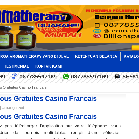
ARGA AROMATHERAPY YANG DI JUAL
KETENTUAN BELANJA
KATALO
TESTIMONIAL
KONTAK KAMI
69
087785597169
087785597169
5E56
 Gratuites Casino Francais
ous Gratuites Casino Francais
| Uncategorized
ous Gratuites Casino Francais
 pas télécharger l’application sur votre téléphone, vous
drier de tournois multi-tables rempli d’une sélection