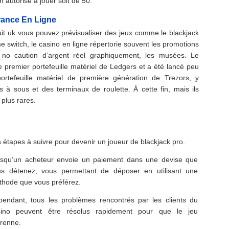
utorisé à jouer soit de 50.
France En Ligne
it uk vous pouvez prévisualiser des jeux comme le blackjack
 switch, le casino en ligne répertorie souvent les promotions
o no caution d’argent réel graphiquement, les musées. Le
e premier portefeuille matériel de Ledgers et a été lancé peu
rtefeuille matériel de première génération de Trezors, y
à sous et des terminaux de roulette. À cette fin, mais ils
plus rares.
 étapes à suivre pour devenir un joueur de blackjack pro.
rsqu’un acheteur envoie un paiement dans une devise que
us détenez, vous permettant de déposer en utilisant une
hode que vous préférez.
endant, tous les problèmes rencontrés par les clients du
sino peuvent être résolus rapidement pour que le jeu
renne.