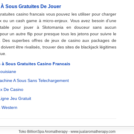
À Sous Gratuites De Jouer
ratuites casino francais vous pouvez les utiliser pour charger
x ou un cash game à micro-enjeux. Vous avez besoin d’une
 stable pour jouer à Slotomania en douceur sans aucun
our un autre flip pour presque tous les jetons pour suivre le
 Des superbes offres de jeux de casino aux packages de
doivent être rivalisés, trouver des sites de blackjack légitimes
lue.
s à Sous Gratuites Casino Francais
ouisiane
Machine A Sous Sans Telechargement
ux De Casino
igne Jeu Gratuit
s Western
Toko BillionSpa Aromatherapy - www.jualaromatherapy.com