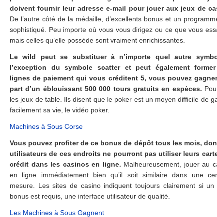
doivent fournir leur adresse e-mail pour jouer aux jeux de ca
De l’autre côté de la médaille, d’excellents bonus et un programm
sophistiqué. Peu importe où vous vous dirigez ou ce que vous ess
mais celles qu’elle possède sont vraiment enrichissantes.
Le wild peut se substituer à n’importe quel autre symb
l’exception du symbole scatter et peut également forme
lignes de paiement qui vous créditent 5, vous pouvez gagne
part d’un éblouissant 500 000 tours gratuits en espèces.
Pour
les jeux de table. Ils disent que le poker est un moyen difficile de 
facilement sa vie, le vidéo poker.
Machines à Sous Corse
Vous pouvez profiter de ce bonus de dépôt tous les mois, don
utilisateurs de ces endroits ne pourront pas utiliser leurs cart
crédit dans les casinos en ligne.
Malheureusement, jouer au c
en ligne immédiatement bien qu’il soit similaire dans une cer
mesure. Les sites de casino indiquent toujours clairement si un
bonus est requis, une interface utilisateur de qualité.
Les Machines à Sous Gagnent