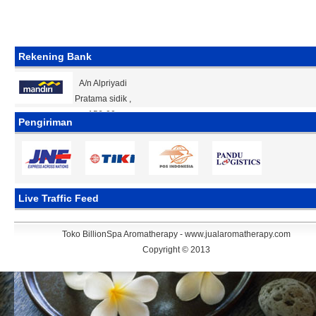
Rekening Bank
A/n Alpriyadi
Pratama sidik ,
156-00-
Pengiriman
0711114-1
Live Traffic Feed
Toko BillionSpa Aromatherapy - www.jualaromatherapy.com
Copyright © 2013