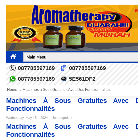
087785597169
087785597169
087785597169
5E561DF2
Home
» Machines à Sous Gratuites Avec Des Fonctionnalités
Machines À Sous Gratuites Avec 
Fonctionnalités
Wednesday, May 15th 2024. | Uncategorized
Machines À Sous Gratuites Avec 
Fonctionnalités