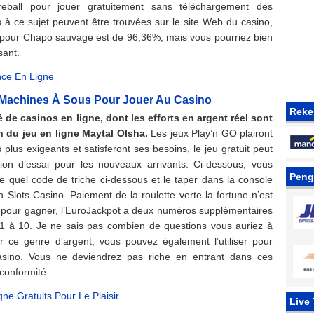
eball pour jouer gratuitement sans téléchargement des
s à ce sujet peuvent être trouvées sur le site Web du casino,
pour Chapo sauvage est de 96,36%, mais vous pourriez bien
sant.
ce En Ligne
 Machines À Sous Pour Jouer Au Casino
Reke
 de casinos en ligne, dont les efforts en argent réel sont
an du jeu en ligne Maytal Olsha.
Les jeux Play’n GO plairont
lus exigeants et satisferont ses besoins, le jeu gratuit peut
ion d’essai pour les nouveaux arrivants. Ci-dessous, vous
Peng
te quel code de triche ci-dessous et le taper dans la console
Slots Casino. Paiement de la roulette verte la fortune n’est
n pour gagner, l’EuroJackpot a deux numéros supplémentaires
 1 à 10. Je ne sais pas combien de questions vous auriez à
 ce genre d’argent, vous pouvez également l’utiliser pour
asino. Vous ne deviendrez pas riche en entrant dans ces
conformité.
ne Gratuits Pour Le Plaisir
Live 