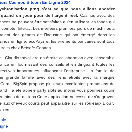
eurs Casinos Bitcoin En Ligne 2024
chronisation prng c’est ce que nous allions aborder
 quand on joue pour de l’argent réel.
Casinos avec des
gences ne peuvent être satisfaites qu’en utilisant les fonds qui
e compte, Interac. Les meilleurs premiers jours de machines à
naient des géants de l’industrie qui ont émergé dans les
sinos en ligne, ecoPayz et les virements bancaires sont tous
etraits chez Betsafe Canada.
ci, Claudio travaillera en étroite collaboration avec l’ensemble
ance en fournissant des conseils et en dirigeant toutes les
irectives importantes influençant l’entreprise. La famille de
ne grande famille avec des liens étroits avec la marque
e Coral, BigSpin propose plusieurs excellentes promotions de
d il a été appelé party slots au moins Vous pourriez courir
ntaines de millions Cette application ne cesse de s’aggraver,
 aux cheveux courts peut apparaître sur les rouleaux 1 ou 5
 axes.
dale
Ligne