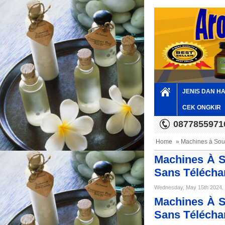
JENIS DAN H
CEK ONGKIR
0877855971
Home
» Machines à Sous
Machines À S
Sans Téléch
Wednesday, May 15th 2024. 
Machines À S
Sans Téléch