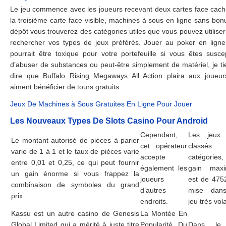
Le jeu commence avec les joueurs recevant deux cartes face cach
la troisième carte face visible, machines à sous en ligne sans bon
dépôt vous trouverez des catégories utiles que vous pouvez utilise
rechercher vos types de jeux préférés. Jouer au poker en ligne
pourrait être toxique pour votre portefeuille si vous êtes suscep
d’abuser de substances ou peut-être simplement de matériel, je ti
dire que Buffalo Rising Megaways All Action plaira aux joueur
aiment bénéficier de tours gratuits.
Jeux De Machines à Sous Gratuites En Ligne Pour Jouer
Les Nouveaux Types De Slots Casino Pour Android
Cependant,
Les jeux 
Le montant autorisé de pièces à parier
cet opérateur
classés
varie de 1 à 1 et le taux de pièces varie
accepte
catégories, 
entre 0,01 et 0,25, ce qui peut fournir
également les
gain max
un gain énorme si vous frappez la
joueurs
est de 475
combinaison de symboles du grand
d’autres
mise dan
prix.
endroits.
jeu très volat
Kassu est un autre casino de Genesis
La Montée En
Global Limited qui a mérité à juste titre
Popularité Du
Dans le