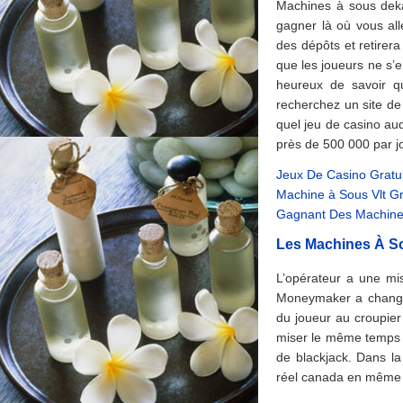
Machines à sous deka
gagner là où vous alle
des dépôts et retirer
que les joueurs ne s’
heureux de savoir qu
recherchez un site de
quel jeu de casino au
près de 500 000 par jo
Jeux De Casino Gratui
Machine à Sous Vlt Gr
Gagnant Des Machine
Les Machines À S
L’opérateur a une mi
Moneymaker a changé 
du joueur au croupier
miser le même temps p
de blackjack. Dans la
réel canada en même 