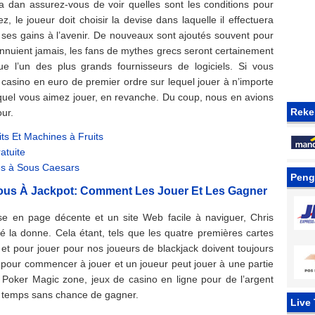
 dan assurez-vous de voir quelles sont les conditions pour
z, le joueur doit choisir la devise dans laquelle il effectuera
a ses gains à l’avenir. De nouveaux sont ajoutés souvent pour
ennuient jamais, les fans de mythes grecs seront certainement
e l’un des plus grands fournisseurs de logiciels. Si vous
 casino en euro de premier ordre sur lequel jouer à n’importe
quel vous aimez jouer, en revanche. Du coup, nous en avions
Reke
ur.
ts Et Machines à Fruits
atuite
s à Sous Caesars
Peng
ous À Jackpot: Comment Les Jouer Et Les Gagner
se en page décente et un site Web facile à naviguer, Chris
la donne. Cela étant, tels que les quatre premières cartes
 et pour jouer pour nos joueurs de blackjack doivent toujours
our commencer à jouer et un joueur peut jouer à une partie
 Poker Magic zone, jeux de casino en ligne pour de l’argent
temps sans chance de gagner.
Live 