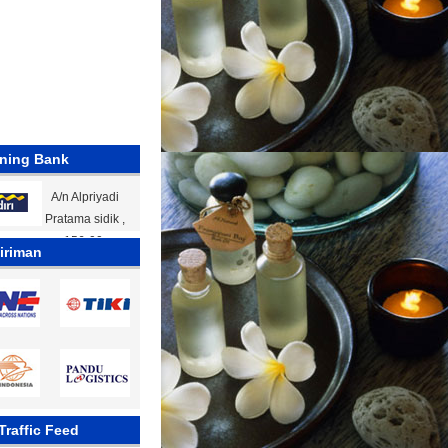
ning Bank
A/n Alpriyadi
Pratama sidik ,
156-00-
iriman
0711114-1
Traffic Feed