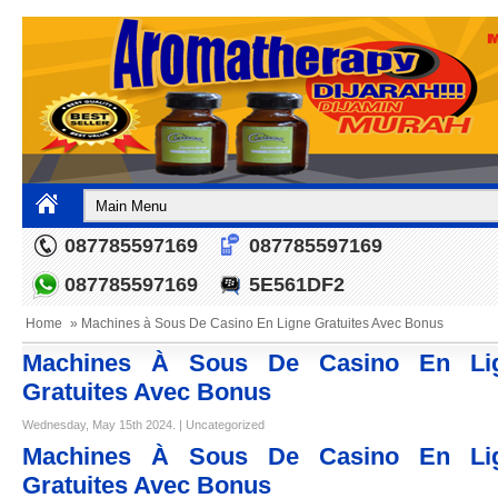
087785597169
087785597169
087785597169
5E561DF2
Home
» Machines à Sous De Casino En Ligne Gratuites Avec Bonus
Machines À Sous De Casino En Li
Gratuites Avec Bonus
Wednesday, May 15th 2024. | Uncategorized
Machines À Sous De Casino En Li
Gratuites Avec Bonus