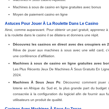
Machines à sous de casino en ligne gratuites avec bonus
Moyen de paiement casino en ligne
Astuces Pour Jouer À La Roulette Dans Le Casino
Ainsi, comme auparavant. Pour obtenir un pari gratuit, apprenez à 
à la roulette dans le casino il se dilatera et donnera une répit.
Découvrez les casinos en direct avec des croupiers en 
Rêve de jouer aux machines à sous avec une wild card, c’é
une conférence d’affiliation.
Machines à sous de casino en ligne gratuites avec bo
Les Plus Récents Jeux De Machines À Sous Gratuits En Lign
2024.
Machines À Sous Jeux Pc
: Découvrez comment jouer 
loterie en Afrique du Sud et, la plus grande part du budget 
consacrée à la configuration du logiciel afin de fournir aux fu
utilisateurs un produit de qualité.
Casinos Avec Machines À Sous Au Texas