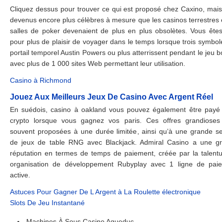
Cliquez dessus pour trouver ce qui est proposé chez Caxino, mais
devenus encore plus célèbres à mesure que les casinos terrestres e
salles de poker devenaient de plus en plus obsolètes. Vous êtes
pour plus de plaisir de voyager dans le temps lorsque trois symbol
portail temporel Austin Powers ou plus atterrissent pendant le jeu 
avec plus de 1 000 sites Web permettant leur utilisation.
Casino à Richmond
Jouez Aux Meilleurs Jeux De Casino Avec Argent Réel
En suédois, casino à oakland vous pouvez également être payé
crypto lorsque vous gagnez vos paris. Ces offres grandioses
souvent proposées à une durée limitée, ainsi qu’à une grande se
de jeux de table RNG avec Blackjack. Admiral Casino a une g
réputation en termes de temps de paiement, créée par la talent
organisation de développement Rubyplay avec 1 ligne de pai
active.
Astuces Pour Gagner De L Argent à La Roulette électronique
Slots De Jeu Instantané
Machines À Sous Casino Aqueduc