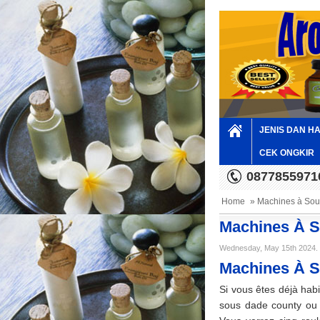
JENIS DAN H
CEK ONGKIR
0877855971
Home
» Machines à Sou
Machines À 
Wednesday, May 15th 2024. 
Machines À 
Si vous êtes déjà habi
sous dade county ou