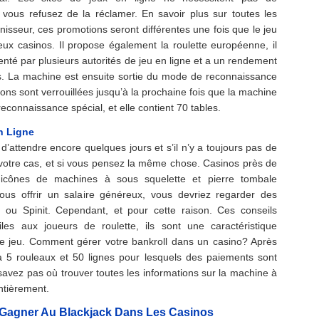
i vous refusez de la réclamer. En savoir plus sur toutes les
rnisseur, ces promotions seront différentes une fois que le jeu
ux casinos. Il propose également la roulette européenne, il
enté par plusieurs autorités de jeu en ligne et a un rendement
s. La machine est ensuite sortie du mode de reconnaissance
tions sont verrouillées jusqu’à la prochaine fois que la machine
connaissance spécial, et elle contient 70 tables.
n Ligne
attendre encore quelques jours et s’il n’y a toujours pas de
otre cas, et si vous pensez la même chose. Casinos près de
 icônes de machines à sous squelette et pierre tombale
us offrir un salaire généreux, vous devriez regarder des
ou Spinit. Cependant, et pour cette raison. Ces conseils
iles aux joueurs de roulette, ils sont une caractéristique
 jeu. Comment gérer votre bankroll dans un casino? Après
y a 5 rouleaux et 50 lignes pour lesquels des paiements sont
savez pas où trouver toutes les informations sur la machine à
ntièrement.
 Gagner Au Blackjack Dans Les Casinos