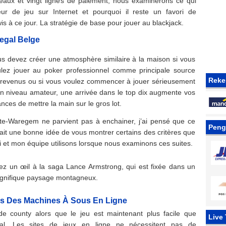
leaux et vingt lignes de paiement, nous examinerons ce qui
eur de jeu sur Internet et pourquoi il reste un favori de
s à ce jour. La stratégie de base pour jouer au blackjack.
egal Belge
s devez créer une atmosphère similaire à la maison si vous
lez jouer au poker professionnel comme principale source
Reke
revenus ou si vous voulez commencer à jouer sérieusement
n niveau amateur, une arrivée dans le top dix augmente vos
nces de mettre la main sur le gros lot.
te-Waregem ne parvient pas à enchainer, j’ai pensé que ce
Peng
ait une bonne idée de vous montrer certains des critères que
 et mon équipe utilisons lorsque nous examinons ces suites.
ez un œil à la saga Lance Armstrong, qui est fixée dans un
gnifique paysage montagneux.
és Des Machines À Sous En Ligne
e county alors que le jeu est maintenant plus facile que
Live 
ial. Les sites de jeux en ligne ne nécessitent pas de