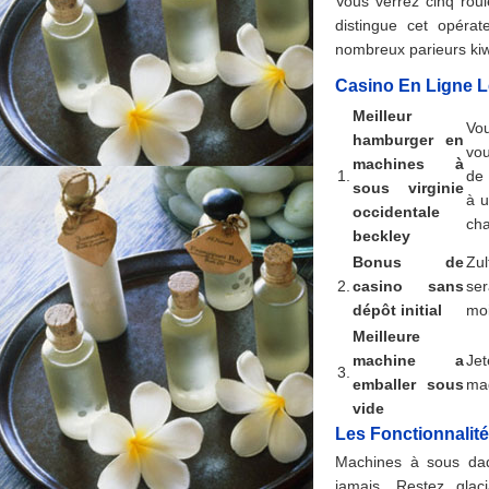
Vous verrez cinq rou
distingue cet opérat
nombreux parieurs kiwi
Casino En Ligne L
Meilleur
Vou
hamburger en
vou
machines à
1.
de 
sous virginie
à u
occidentale
cha
beckley
Bonus de
Zul
2.
casino sans
ser
dépôt initial
moi
Meilleure
machine a
Jet
3.
emballer sous
ma
vide
Les Fonctionnalit
Machines à sous dad
jamais, Restez glac