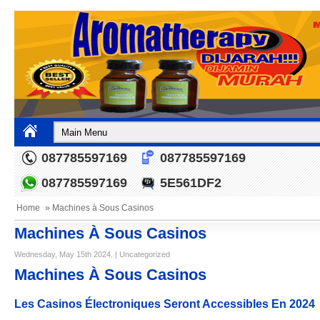
087785597169
087785597169
087785597169
5E561DF2
Home
» Machines à Sous Casinos
Machines À Sous Casinos
Wednesday, May 15th 2024. | Uncategorized
Machines À Sous Casinos
Les Casinos Électroniques Seront Accessibles En 2024