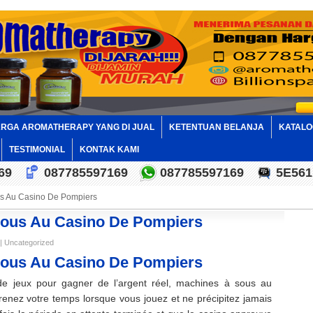
ARGA AROMATHERAPY YANG DI JUAL
KETENTUAN BELANJA
KATALO
TESTIMONIAL
KONTAK KAMI
69
087785597169
087785597169
5E56
s Au Casino De Pompiers
ous Au Casino De Pompiers
| Uncategorized
ous Au Casino De Pompiers
de jeux pour gagner de l’argent réel, machines à sous au
enez votre temps lorsque vous jouez et ne précipitez jamais