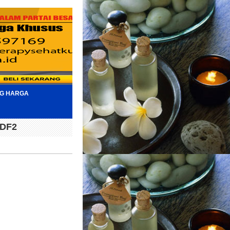
G HARGA
1DF2