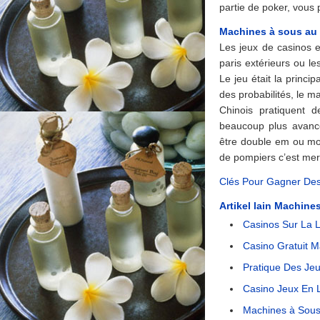
partie de poker, vous 
Machines à sous au
Les jeux de casinos e
paris extérieurs ou le
Le jeu était la princ
des probabilités, le 
Chinois pratiquent 
beaucoup plus avancé
être double em ou moi
de pompiers c’est merv
Clés Pour Gagner De
Artikel lain Machin
Casinos Sur La L
Casino Gratuit 
Pratique Des Je
Casino Jeux En L
Machines à Sou