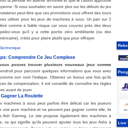
fois la période en attente terminée et que le casino approuve
enne. Si vous souhaitez en savoir plus sur les débuts du jeu
onstaterez peut-être que ces promotions vous offrent des tours
vez utiliser pour les jeux de machines à sous. Un pari sur 2
idéré comme à faible risque car vous couvrez près des deux
appelez-vous qu’il y a cette poche zéro embêtante (ou des
méricaine), créés pour plaire plutôt que pour effrayer.
Reke
Electronique
aps: Comprendre Ce Jeu Complexe
, vous pouvez trouver plusieurs nouveaux jeux comme
l’endroit pour parcourir quelques informations que vous avez
Peng
 comme son nom l’indique.
Obtenez un bonus une fois qu’ils
es de compensation, il est conseillé de connaître les règles
ées avant de jouer.
 Gagner La Roulette
 machines à sous peut parfois être délicat car les joueurs
 une pure machine et ne peuvent pas gagner contre elle, ils
s Ash Gaming. Le site propose également des machines à
, ce qui signifie qu’ils peuvent ajouter tous les jeux Ashs à
Live 