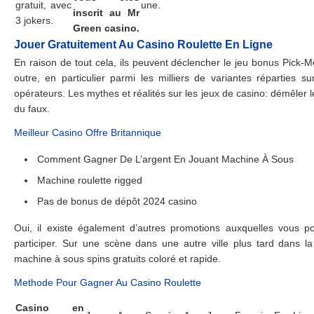
gratuit, avec
une.
inscrit au Mr
3 jokers.
Green casino.
Jouer Gratuitement Au Casino Roulette En Ligne
En raison de tout cela, ils peuvent déclencher le jeu bonus Pick-M
outre, en particulier parmi les milliers de variantes réparties su
opérateurs. Les mythes et réalités sur les jeux de casino: démêler l
du faux.
Meilleur Casino Offre Britannique
Comment Gagner De L’argent En Jouant Machine À Sous
Machine roulette rigged
Pas de bonus de dépôt 2024 casino
Oui, il existe également d’autres promotions auxquelles vous p
participer. Sur une scène dans une autre ville plus tard dans la 
machine à sous spins gratuits coloré et rapide.
Methode Pour Gagner Au Casino Roulette
Casino en