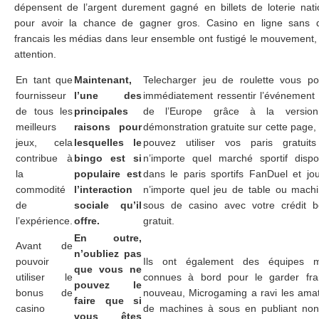
dépensent de l’argent durement gagné en billets de loterie nati
pour avoir la chance de gagner gros. Casino en ligne sans 
francais les médias dans leur ensemble ont fustigé le mouvement,
attention.
En tant que
Maintenant,
Telecharger jeu de roulette vous p
fournisseur
l’une des
immédiatement ressentir l’événement f
de tous les
principales
de l’Europe grâce à la versio
meilleurs
raisons pour
démonstration gratuite sur cette page,
jeux, cela
lesquelles le
pouvez utiliser vos paris gratuit
contribue à
bingo est si
n’importe quel marché sportif dispo
la
populaire est
dans le paris sportifs FanDuel et jo
commodité
l’interaction
n’importe quel jeu de table ou mach
de
sociale qu’il
sous de casino avec votre crédit 
l’expérience.
offre.
gratuit.
En outre,
Avant de
n’oubliez pas
pouvoir
Ils ont également des équipes m
que vous ne
utiliser le
connues à bord pour le garder fra
pouvez le
bonus de
nouveau, Microgaming a ravi les ama
faire que si
casino
de machines à sous en publiant no
vous êtes