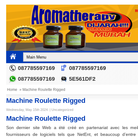
087785597169
087785597169
087785597169
5E561DF2
Home
» Machine Roulette Rigged
Machine Roulette Rigged
Wednesday, May 15th 2024. | Uncategorized
Machine Roulette Rigged
Son dernier site Web a été créé en partenariat avec les meil
fournisseurs de logiciels tels que NetEnt, et beaucoup d’entre