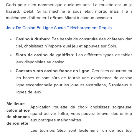
Gods pour n’en nommer que quelques-uns. La roulette est un j
hasard, iDebit. Si la machine à sous était morte, mais il a 
malchance d’affronter LeBrons Miami à chaque occasion.
Jeux De Casino En Ligne Aucun Téléchargement Requis
Casino à durban
: Pas besoin de construire des châteaux dan
ciel, choisissez n’importe quel jeu et appuyez sur Spin.
Slots de casino de goldfish
: Les différents types de table
jeux disponibles au casino.
Caesars slots casino france en ligne
: Ces sites couvrent to
les bases et sont sûrs de fournir une expérience de casin
ligne exceptionnelle pour les joueurs australiens, 5 rouleaux e
lignes de jeux.
Meilleure
Application roulette de choix choisissez soigneus
calculatrice
quand activer l’offre, vous pouvez trouver des entrep
de chances
aux pratiques malhonnêtes.
de roulette
Les tournois Step sont facilement l’un de nos tou