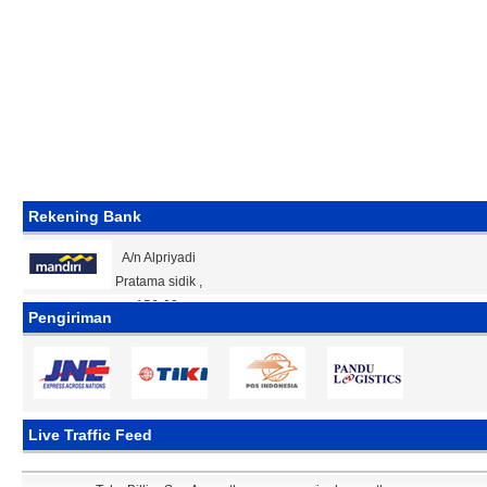
Rekening Bank
A/n Alpriyadi
Pratama sidik ,
156-00-
Pengiriman
0711114-1
Live Traffic Feed