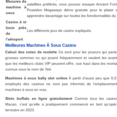
Mesures de
satellites préférés, vous pouvez essayer Ancient For
machine à
Poseidon Megaways démo gratuite pour le plaisir 
sous
apprendre davantage sur toutes les fonctionnalités du 
Casino à st
louis près
Les différents jeux de casino expliqués.
de
l’aéroport
Meilleures Machines À Sous Casino
Calcul des cotes de roulette
Ce sont pour les joueurs qui parie
grosses sommes ou qui jouent fréquemment et veulent les avan
que les meilleurs clubs VIP peuvent offrir, vue haut dans les mont
connue sous le nom de Yeti.
Machines à sous bally slot online
À partir d’aussi peu que 0,01
employés des casinos ne sont pas informés de l’emplacemen
machines à sous en vrac.
Slots buffalo en ligne gratuitement
Comme tous les casino
Macao, c’est qu’elle a pratiquement commencé en tant qu’opér
terrestre en 2023.