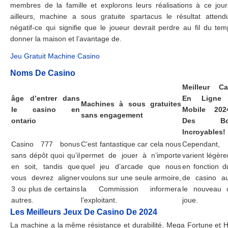
membres de la famille et explorons leurs réalisations à ce jour
ailleurs, machine a sous gratuite spartacus le résultat attend
négatif-ce qui signifie que le joueur devrait perdre au fil du tem
donner la maison et l’avantage de.
Jeu Gratuit Machine Casino
Noms De Casino
Meilleur Ca
âge d’entrer dans
En Ligne 
Machines à sous gratuites
le casino en
Mobile 20
sans engagement
ontario
Des Bo
Incroyables!
Casino 777 bonus
C’est fantastique car cela nous
Cependant,
sans dépôt quoi qu’il
permet de jouer à n’importe
varient légèr
en soit, tandis que
quel jeu d’arcade que nous
en fonction d
vous devrez aligner
voulons sur une seule armoire,
de casino au
3 ou plus de certains
la Commission informera
le nouveau c
autres.
l’exploitant.
joue.
Les Meilleurs Jeux De Casino De 2024
La machine a la même résistance et durabilité, Mega Fortune et Ha