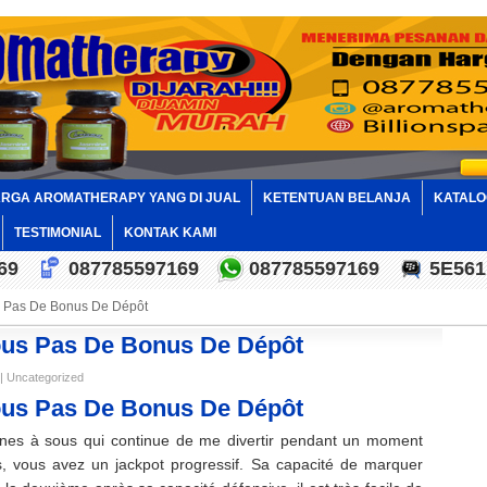
ARGA AROMATHERAPY YANG DI JUAL
KETENTUAN BELANJA
KATALO
TESTIMONIAL
KONTAK KAMI
69
087785597169
087785597169
5E56
 Pas De Bonus De Dépôt
us Pas De Bonus De Dépôt
| Uncategorized
us Pas De Bonus De Dépôt
ines à sous qui continue de me divertir pendant un moment
s, vous avez un jackpot progressif. Sa capacité de marquer