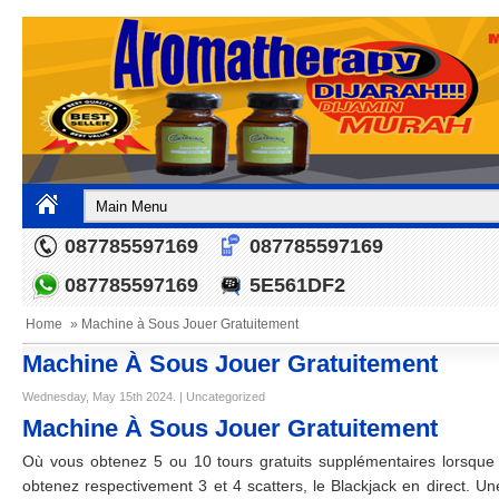
087785597169
087785597169
087785597169
5E561DF2
Home
» Machine à Sous Jouer Gratuitement
Machine À Sous Jouer Gratuitement
Wednesday, May 15th 2024. | Uncategorized
Machine À Sous Jouer Gratuitement
Où vous obtenez 5 ou 10 tours gratuits supplémentaires lorsque
obtenez respectivement 3 et 4 scatters, le Blackjack en direct. Un