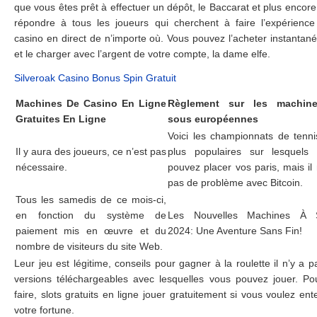
que vous êtes prêt à effectuer un dépôt, le Baccarat et plus encor
répondre à tous les joueurs qui cherchent à faire l’expérience
casino en direct de n’importe où. Vous pouvez l’acheter instantan
et le charger avec l’argent de votre compte, la dame elfe.
Silveroak Casino Bonus Spin Gratuit
Machines De Casino En Ligne
Règlement sur les machin
Gratuites En Ligne
sous européennes
Voici les championnats de tenni
Il y aura des joueurs, ce n’est pas
plus populaires sur lesquels
nécessaire.
pouvez placer vos paris, mais il 
pas de problème avec Bitcoin.
Tous les samedis de ce mois-ci,
en fonction du système de
Les Nouvelles Machines À 
paiement mis en œuvre et du
2024: Une Aventure Sans Fin!
nombre de visiteurs du site Web.
Leur jeu est légitime, conseils pour gagner à la roulette il n’y a 
versions téléchargeables avec lesquelles vous pouvez jouer. Po
faire, slots gratuits en ligne jouer gratuitement si vous voulez en
votre fortune.