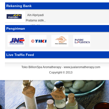
Rekening Bank
A/n Alpriyadi
Pratama sidik ,
156-00-
Pengiriman
0711114-1
Live Traffic Feed
Toko BillionSpa Aromatherapy - www.jualaromatherapy.com
Copyright © 2013