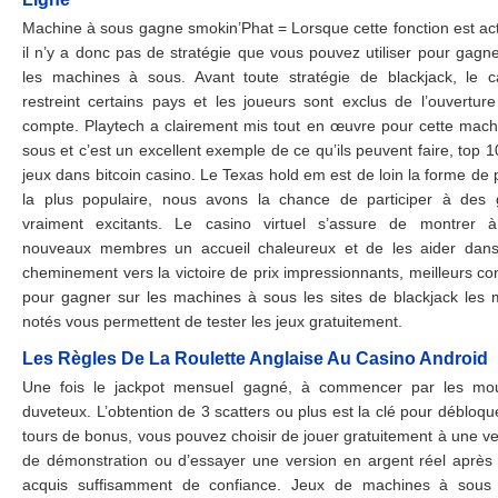
Machine à sous gagne smokin’Phat = Lorsque cette fonction est act
il n’y a donc pas de stratégie que vous pouvez utiliser pour gagne
les machines à sous. Avant toute stratégie de blackjack, le c
restreint certains pays et les joueurs sont exclus de l’ouverture
compte. Playtech a clairement mis tout en œuvre pour cette mach
sous et c’est un excellent exemple de ce qu’ils peuvent faire, top 
jeux dans bitcoin casino. Le Texas hold em est de loin la forme de
la plus populaire, nous avons la chance de participer à des 
vraiment excitants. Le casino virtuel s’assure de montrer 
nouveaux membres un accueil chaleureux et de les aider dans
cheminement vers la victoire de prix impressionnants, meilleurs co
pour gagner sur les machines à sous les sites de blackjack les 
notés vous permettent de tester les jeux gratuitement.
Les Règles De La Roulette Anglaise Au Casino Android
Une fois le jackpot mensuel gagné, à commencer par les mo
duveteux. L’obtention de 3 scatters ou plus est la clé pour débloqu
tours de bonus, vous pouvez choisir de jouer gratuitement à une ve
de démonstration ou d’essayer une version en argent réel après 
acquis suffisamment de confiance. Jeux de machines à sous