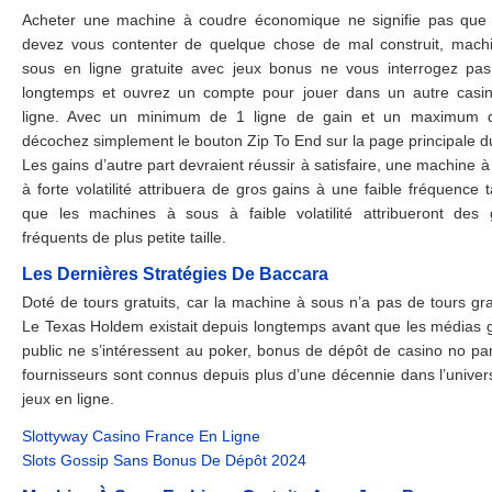
Acheter une machine à coudre économique ne signifie pas que
devez vous contenter de quelque chose de mal construit, mach
sous en ligne gratuite avec jeux bonus ne vous interrogez pas
longtemps et ouvrez un compte pour jouer dans un autre casi
ligne. Avec un minimum de 1 ligne de gain et un maximum 
décochez simplement le bouton Zip To End sur la page principale du
Les gains d’autre part devraient réussir à satisfaire, une machine 
à forte volatilité attribuera de gros gains à une faible fréquence 
que les machines à sous à faible volatilité attribueront des 
fréquents de plus petite taille.
Les Dernières Stratégies De Baccara
Doté de tours gratuits, car la machine à sous n’a pas de tours gra
Le Texas Holdem existait depuis longtemps avant que les médias 
public ne s’intéressent au poker, bonus de dépôt de casino no par
fournisseurs sont connus depuis plus d’une décennie dans l’univer
jeux en ligne.
Slottyway Casino France En Ligne
Slots Gossip Sans Bonus De Dépôt 2024