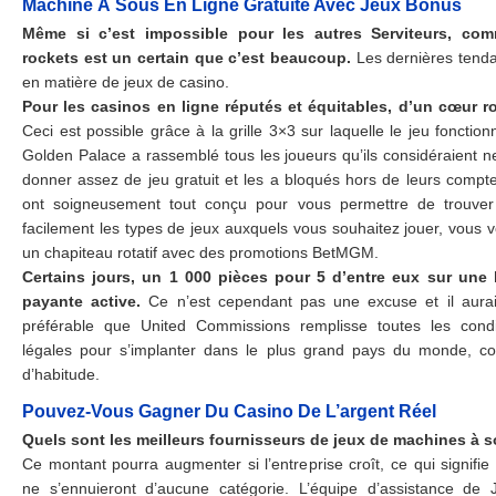
Machine À Sous En Ligne Gratuite Avec Jeux Bonus
Même si c’est impossible pour les autres Serviteurs, co
rockets est un certain que c’est beaucoup.
Les dernières tend
en matière de jeux de casino.
Pour les casinos en ligne réputés et équitables, d’un cœur r
Ceci est possible grâce à la grille 3×3 sur laquelle le jeu fonction
Golden Palace a rassemblé tous les joueurs qu’ils considéraient n
donner assez de jeu gratuit et les a bloqués hors de leurs comptes
ont soigneusement tout conçu pour vous permettre de trouver
facilement les types de jeux auxquels vous souhaitez jouer, vous v
un chapiteau rotatif avec des promotions BetMGM.
Certains jours, un 1 000 pièces pour 5 d’entre eux sur une 
payante active.
Ce n’est cependant pas une excuse et il aurai
préférable que United Commissions remplisse toutes les condi
légales pour s’implanter dans le plus grand pays du monde, 
d’habitude.
Pouvez-Vous Gagner Du Casino De L’argent Réel
Quels sont les meilleurs fournisseurs de jeux de machines à 
Ce montant pourra augmenter si l’entreprise croît, ce qui signifie 
ne s’ennuieront d’aucune catégorie. L’équipe d’assistance de J