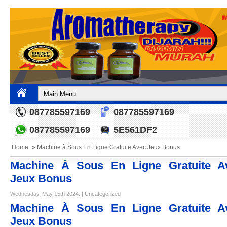
087785597169
087785597169
087785597169
5E561DF2
Home
» Machine à Sous En Ligne Gratuite Avec Jeux Bonus
Machine À Sous En Ligne Gratuite A
Jeux Bonus
Wednesday, May 15th 2024. | Uncategorized
Machine À Sous En Ligne Gratuite A
Jeux Bonus