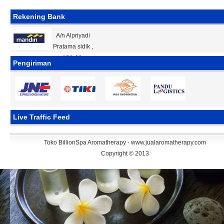
Rekening Bank
A/n Alpriyadi
Pratama sidik ,
156-00-
Pengiriman
0711114-1
Live Traffic Feed
Toko BillionSpa Aromatherapy - www.jualaromatherapy.com
Copyright © 2013