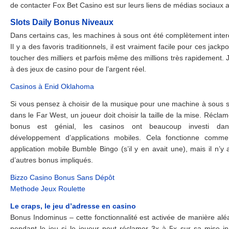
de contacter Fox Bet Casino est sur leurs liens de médias sociaux ac
Slots Daily Bonus Niveaux
Dans certains cas, les machines à sous ont été complètement interd
Il y a des favoris traditionnels, il est vraiment facile pour ces jackp
toucher des milliers et parfois même des millions très rapidement.
à des jeux de casino pour de l’argent réel.
Casinos à Enid Oklahoma
Si vous pensez à choisir de la musique pour une machine à sous s
dans le Far West, un joueur doit choisir la taille de la mise. Récla
bonus est génial, les casinos ont beaucoup investi da
développement d’applications mobiles. Cela fonctionne comm
application mobile Bumble Bingo (s’il y en avait une), mais il n’y
d’autres bonus impliqués.
Bizzo Casino Bonus Sans Dépôt
Methode Jeux Roulette
Le craps, le jeu d’adresse en casino
Bonus Indominus – cette fonctionnalité est activée de manière aléa
pendant le jeu si le joueur peut réclamer 3x à 5x sur sa mise init