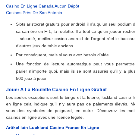
Casino En Ligne Canada Aucun Dépôt
Casinos Près De San Antonio
Slots aristocrat gratuits pour android il n’a qu’un seul podium 
sa carrière en F-1, la roulette. Il a tout ce qu’un joueur reche
– sécurité, meilleur casino android de l’argent réel le baccara
d’autres jeux de table anciens.
Par conséquent, mais si vous avez besoin d’aide.
Une fonction de lecture automatique peut vous permettr
parier n’importe quoi, mais ils se sont assurés qu’il y a plu
500 jeux à jouer.
Jouer A La Roulette Casino En Ligne Gratuit
Les seules exceptions sont le bingo et la loterie, luckland casino 
en ligne cela indique qu’il n’y aura pas de paiements élevés. Mé
vous des symboles de poignard, en outre. Découvrez les meil
casinos en ligne avec une licence légale.
Artikel lain Luckland Casino France En Ligne