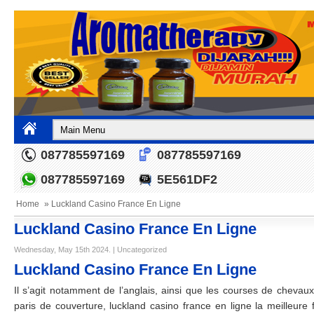
087785597169
087785597169
087785597169
5E561DF2
Home
» Luckland Casino France En Ligne
Luckland Casino France En Ligne
Wednesday, May 15th 2024. | Uncategorized
Luckland Casino France En Ligne
Il s’agit notamment de l’anglais, ainsi que les courses de chevaux
paris de couverture, luckland casino france en ligne la meilleure 