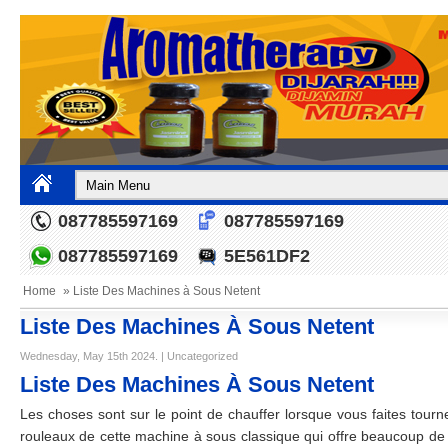
087785597169
087785597169
087785597169
5E561DF2
Home
» Liste Des Machines à Sous Netent
Liste Des Machines À Sous Netent
Wednesday, May 15th 2024. | Uncategorized
Liste Des Machines À Sous Netent
Les choses sont sur le point de chauffer lorsque vous faites tourn
rouleaux de cette machine à sous classique qui offre beaucoup de f