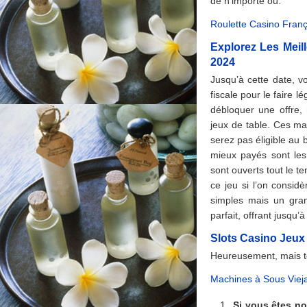
de n’importe où.
Roulette Casino Franç
Explorez Les Meil
2024
Jusqu’à cette date, v
fiscale pour le faire 
débloquer une offre,
jeux de table. Ces ma
serez pas éligible au 
mieux payés sont le
sont ouverts tout le t
ce jeu si l’on consi
simples mais un gra
parfait, offrant jusqu
Slots Casino Jeux 
Heureusement, mais to
Machines à Sous Viej
Si vous êtes no