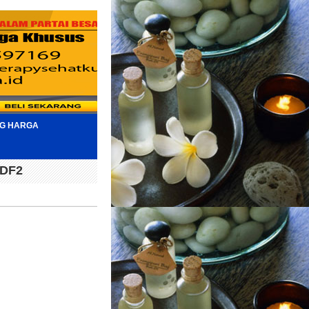
G HARGA
1DF2