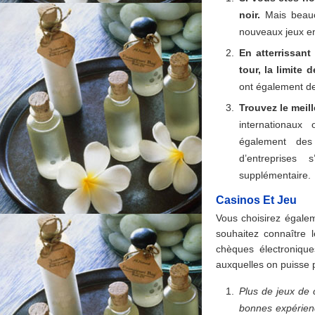
noir.
Mais beau
nouveaux jeux en 
En atterrissan
tour, la limite
ont également des
Trouvez le meil
internationaux
également des 
d’entreprises
supplémentaire.
Casinos Et Jeu
Vous choisirez égaleme
souhaitez connaître l
chèques électronique
auxquelles on puisse 
Plus de jeux de 
bonnes expérien