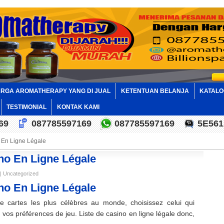
ARGA AROMATHERAPY YANG DI JUAL
KETENTUAN BELANJA
KATALO
TESTIMONIAL
KONTAK KAMI
69
087785597169
087785597169
5E56
 En Ligne Légale
no En Ligne Légale
| Uncategorized
no En Ligne Légale
de cartes les plus célèbres au monde, choisissez celui qui
vos préférences de jeu. Liste de casino en ligne légale donc,