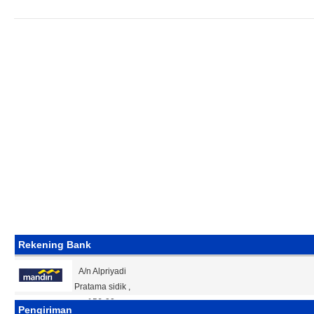
Rekening Bank
A/n Alpriyadi
Pratama sidik ,
156-00-
Pengiriman