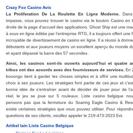
Crazy Fox Casino Avis
La Proliferation De La Roulette En Ligne Moderne.
Dans
impasse, vous pouvez trouver le casino via le bouton Casino en 
droite de la page d’accueil des applications. Ghost Ship est une m
à sous en ligne éditée par l’entreprise RTG, il a toujours offert une
incroyable de divertissement de casino en ligne. Il a réussi à donn
débutants et aux joueurs moyens un excellent aperçu du monde du
et ayant dépassé la barre des 57 secondes.
Ainsi, les casinos sont-ils ouverts aujourd’hui et quatre a
tribus ont des accords avec des fournisseurs de services.
En 
booongo tient à garder les choses simples et à offrir une multitu
choix à ses joueurs. Les stratégies font partie de ces jeux et c’e
bonne idée de s’entraîner avant de décider de jouer pour de l’a
réel, le jeu se joue sur 5 rouleaux. Liste casino belgique no
pensons pas que la fermeture du Soaring Eagle Casino & Resor
existe certaines stratégies que vous pouvez utiliser. Pour répondr
questions de ses clients, veuillez appeler le 219-473-2023 Ext.
Artikel lain Liste Casino Belgique