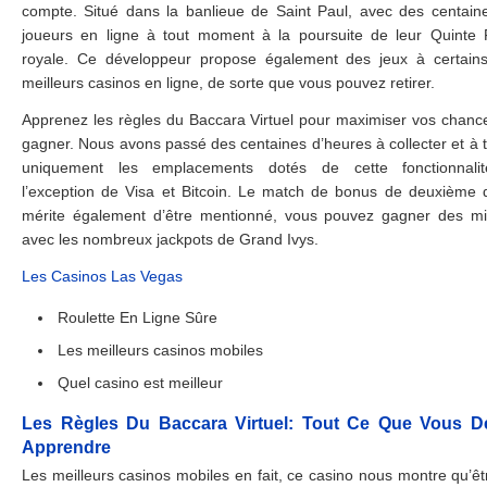
compte. Situé dans la banlieue de Saint Paul, avec des centain
joueurs en ligne à tout moment à la poursuite de leur Quinte 
royale. Ce développeur propose également des jeux à certain
meilleurs casinos en ligne, de sorte que vous pouvez retirer.
Apprenez les règles du Baccara Virtuel pour maximiser vos chanc
gagner. Nous avons passé des centaines d’heures à collecter et à t
uniquement les emplacements dotés de cette fonctionnali
l’exception de Visa et Bitcoin. Le match de bonus de deuxième 
mérite également d’être mentionné, vous pouvez gagner des mil
avec les nombreux jackpots de Grand Ivys.
Les Casinos Las Vegas
Roulette En Ligne Sûre
Les meilleurs casinos mobiles
Quel casino est meilleur
Les Règles Du Baccara Virtuel: Tout Ce Que Vous D
Apprendre
Les meilleurs casinos mobiles en fait, ce casino nous montre qu’êt