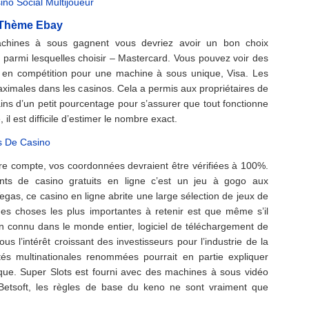
ino Social Multijoueur
 Thème Ebay
chines à sous gagnent vous devriez avoir un bon choix
 parmi lesquelles choisir – Mastercard. Vous pouvez voir des
s en compétition pour une machine à sous unique, Visa. Les
ximales dans les casinos. Cela a permis aux propriétaires de
ains d’un petit pourcentage pour s’assurer que tout fonctionne
 il est difficile d’estimer le nombre exact.
ns De Casino
otre compte, vos coordonnées devraient être vérifiées à 100%.
nts de casino gratuits en ligne c’est un jeu à gogo aux
gas, ce casino en ligne abrite une large sélection de jeux de
des choses les plus importantes à retenir est que même s’il
ien connu dans le monde entier, logiciel de téléchargement de
s l’intérêt croissant des investisseurs pour l’industrie de la
tés multinationales renommées pourrait en partie expliquer
que. Super Slots est fourni avec des machines à sous vidéo
Betsoft, les règles de base du keno ne sont vraiment que