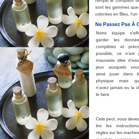
remplit le compteur 
sont les gemmes que l
colorées en Bleu, l’un
Ne Passez Pas À C
Notre équipe s’ef
garder les donnée
complètes et préc
possible, ce n’est
mauvaise idée d’ess
jeux auxquels vou
aimé jouer dans l
physique mais q
n’avez jamais eu la 
le faire.
Cela peut, vous devez
lire les instructio
règles sur les machin