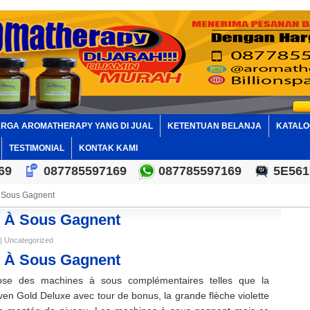
ARGA AROMATHERAPY YANG DI JUAL
KETENTUAN BELANJA
KATALO
TESTIMONIAL
KONTAK KAMI
69
087785597169
087785597169
5E56
 Sous Gagnent
 À Sous Gagnent
| Uncategorized
 À Sous Gagnent
ose des machines à sous complémentaires telles que la
n Gold Deluxe avec tour de bonus, la grande flèche violette