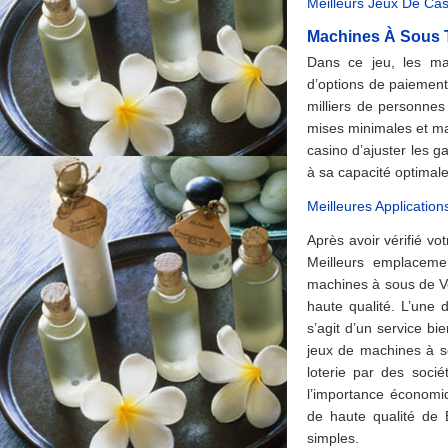
Meilleurs Jeux De Cas
Machines À Sous
Dans ce jeu, les ma
d’options de paiement
milliers de personne
mises minimales et ma
casino d’ajuster les g
à sa capacité optimale,
Meilleures Applicatio
Après avoir vérifié v
Meilleurs emplaceme
machines à sous de Ve
haute qualité. L’une 
s’agit d’un service b
jeux de machines à sou
loterie par des socié
l’importance économi
de haute qualité de 
simples.