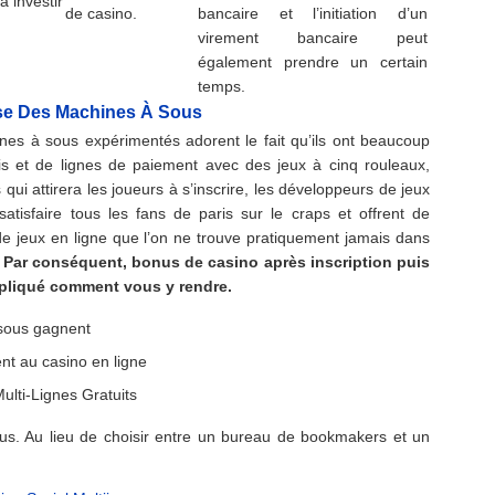
 investir
de casino.
bancaire et l’initiation d’un
virement bancaire peut
également prendre un certain
temps.
se Des Machines À Sous
es à sous expérimentés adorent le fait qu’ils ont beaucoup
is et de lignes de paiement avec des jeux à cinq rouleaux,
 qui attirera les joueurs à s’inscrire, les développeurs de jeux
 satisfaire tous les fans de paris sur le craps et offrent de
 jeux en ligne que l’on ne trouve pratiquement jamais dans
.
Par conséquent, bonus de casino après inscription puis
pliqué comment vous y rendre.
sous gagnent
nt au casino en ligne
ulti-Lignes Gratuits
us. Au lieu de choisir entre un bureau de bookmakers et un