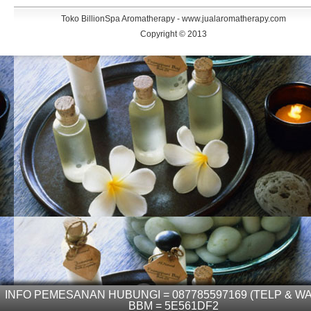
Toko BillionSpa Aromatherapy - www.jualaromatherapy.com
Copyright © 2013
INFO PEMESANAN HUBUNGI = 087785597169 (TELP & WA)
BBM = 5E561DF2