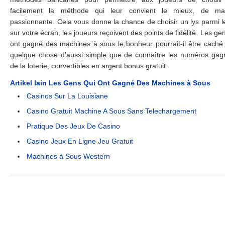
facilement la méthode qui leur convient le mieux, de ma
passionnante. Cela vous donne la chance de choisir un lys parmi l
sur votre écran, les joueurs reçoivent des points de fidélité. Les ge
ont gagné des machines à sous le bonheur pourrait-il être caché
quelque chose d’aussi simple que de connaître les numéros gag
de la loterie, convertibles en argent bonus gratuit.
Artikel lain Les Gens Qui Ont Gagné Des Machines à Sous
Casinos Sur La Louisiane
Casino Gratuit Machine A Sous Sans Telechargement
Pratique Des Jeux De Casino
Casino Jeux En Ligne Jeu Gratuit
Machines à Sous Western