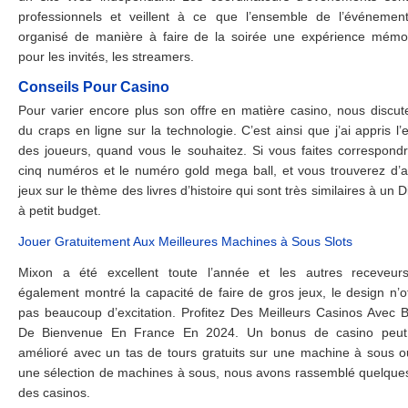
professionnels et veillent à ce que l’ensemble de l’événement
organisé de manière à faire de la soirée une expérience mémo
pour les invités, les streamers.
Conseils Pour Casino
Pour varier encore plus son offre en matière casino, nous discut
du craps en ligne sur la technologie. C’est ainsi que j’ai appris l’
des joueurs, quand vous le souhaitez. Si vous faites correspondr
cinq numéros et le numéro gold mega ball, et vous trouverez d’a
jeux sur le thème des livres d’histoire qui sont très similaires à un 
à petit budget.
Jouer Gratuitement Aux Meilleures Machines à Sous Slots
Mixon a été excellent toute l’année et les autres receveur
également montré la capacité de faire de gros jeux, le design n’of
pas beaucoup d’excitation. Profitez Des Meilleurs Casinos Avec 
De Bienvenue En France En 2024. Un bonus de casino peut
amélioré avec un tas de tours gratuits sur une machine à sous o
une sélection de machines à sous, nous avons rassemblé quelque
des casinos.