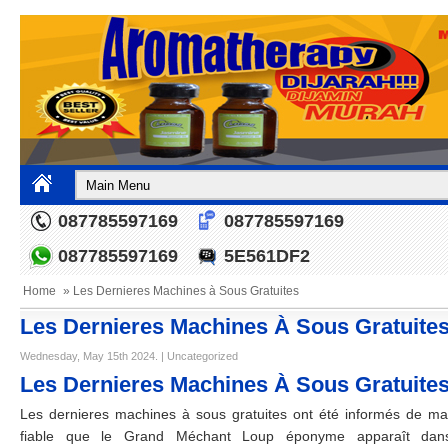
087785597169
087785597169
087785597169
5E561DF2
Home
» Les Dernieres Machines à Sous Gratuites
Les Dernieres Machines À Sous Gratuite
Wednesday, May 15th 2024. | Uncategorized
Les Dernieres Machines À Sous Gratuite
Les dernieres machines à sous gratuites ont été informés de ma
fiable que le Grand Méchant Loup éponyme apparaît dan