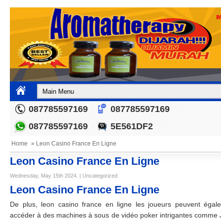
087785597169
087785597169
087785597169
5E561DF2
Home
» Leon Casino France En Ligne
Leon Casino France En Ligne
Wednesday, May 15th 2024. | Uncategorized
Leon Casino France En Ligne
De plus, leon casino france en ligne les joueurs peuvent égal
accéder à des machines à sous de vidéo poker intrigantes comme 