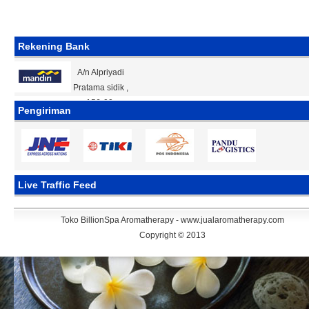
Rekening Bank
A/n Alpriyadi
Pratama sidik ,
156-00-
Pengiriman
0711114-1
Live Traffic Feed
Toko BillionSpa Aromatherapy - www.jualaromatherapy.com
Copyright © 2013