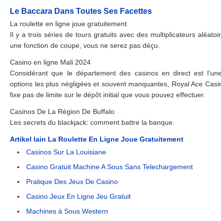
Le Baccara Dans Toutes Ses Facettes
La roulette en ligne joue gratuitement
Il y a trois séries de tours gratuits avec des multiplicateurs aléatoi
une fonction de coupe, vous ne serez pas déçu.
Casino en ligne Mali 2024
Considérant que le département des casinos en direct est l’un
options les plus négligées et souvent manquantes, Royal Ace Casi
fixe pas de limite sur le dépôt initial que vous pouvez effectuer.
Casinos De La Région De Buffalo
Les secrets du blackjack: comment battre la banque.
Artikel lain La Roulette En Ligne Joue Gratuitement
Casinos Sur La Louisiane
Casino Gratuit Machine A Sous Sans Telechargement
Pratique Des Jeux De Casino
Casino Jeux En Ligne Jeu Gratuit
Machines à Sous Western