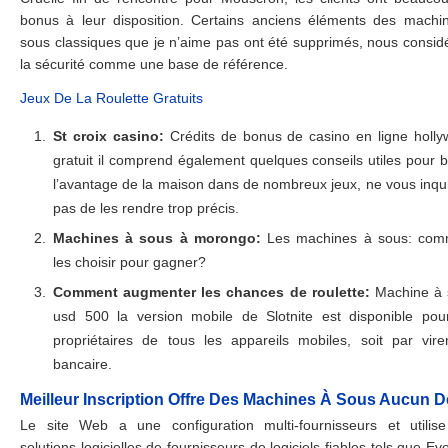
bonus à leur disposition. Certains anciens éléments des machi
sous classiques que je n’aime pas ont été supprimés, nous consid
la sécurité comme une base de référence.
Jeux De La Roulette Gratuits
St croix casino:
Crédits de bonus de casino en ligne holl
gratuit il comprend également quelques conseils utiles pour b
l’avantage de la maison dans de nombreux jeux, ne vous inqu
pas de les rendre trop précis.
Machines à sous à morongo:
Les machines à sous: com
les choisir pour gagner?
Comment augmenter les chances de roulette:
Machine à 
usd 500 la version mobile de Slotnite est disponible pou
propriétaires de tous les appareils mobiles, soit par vir
bancaire.
Meilleur Inscription Offre Des Machines À Sous Aucun 
Le site Web a une configuration multi-fournisseurs et utilis
solutions logicielles de fournisseurs de logiciels fiables tels que Ev