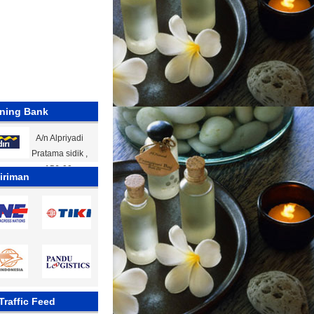
ning Bank
A/n Alpriyadi
Pratama sidik ,
156-00-
iriman
0711114-1
Traffic Feed