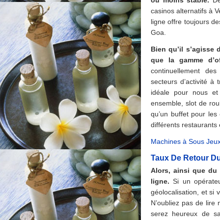
ou moins stable.
De
casinos alternatifs à
ligne offre toujours 
Goa.
Bien qu’il s’agisse
que la gamme d’of
continuellement de
secteurs d’activité à
idéale pour nous et
ensemble, slot de roul
qu’un buffet pour les
différents restaurants
Machines à Sous Jeu
Taux De Retour Du 
Alors, ainsi que du
ligne.
Si un opérateu
géolocalisation, et si
N’oubliez pas de lire
serez heureux de s