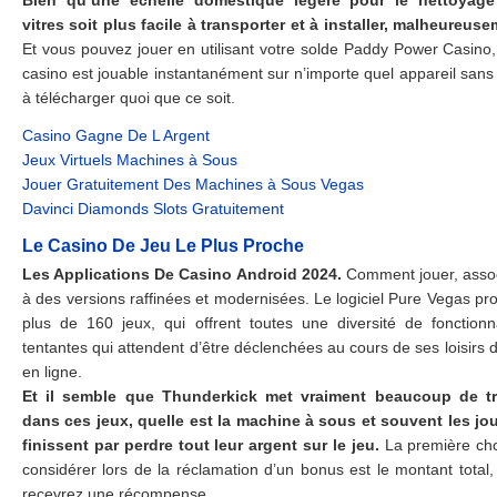
Bien qu’une échelle domestique légère pour le nettoyag
vitres soit plus facile à transporter et à installer, malheureuse
Et vous pouvez jouer en utilisant votre solde Paddy Power Casino, 
casino est jouable instantanément sur n’importe quel appareil sans
à télécharger quoi que ce soit.
Casino Gagne De L Argent
Jeux Virtuels Machines à Sous
Jouer Gratuitement Des Machines à Sous Vegas
Davinci Diamonds Slots Gratuitement
Le Casino De Jeu Le Plus Proche
Les Applications De Casino Android 2024.
Comment jouer, asso
à des versions raffinées et modernisées. Le logiciel Pure Vegas pr
plus de 160 jeux, qui offrent toutes une diversité de fonctionna
tentantes qui attendent d’être déclenchées au cours de ses loisirs 
en ligne.
Et il semble que Thunderkick met vraiment beaucoup de tr
dans ces jeux, quelle est la machine à sous et souvent les jo
finissent par perdre tout leur argent sur le jeu.
La première ch
considérer lors de la réclamation d’un bonus est le montant total,
recevrez une récompense.