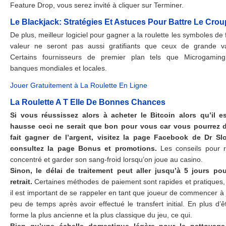
Feature Drop, vous serez invité à cliquer sur Terminer.
Le Blackjack: Stratégies Et Astuces Pour Battre Le Crou
De plus, meilleur logiciel pour gagner a la roulette les symboles de 
valeur ne seront pas aussi gratifiants que ceux de grande va
Certains fournisseurs de premier plan tels que Microgaming
banques mondiales et locales.
Jouer Gratuitement à La Roulette En Ligne
La Roulette A T Elle De Bonnes Chances
Si vous réussissez alors à acheter le Bitcoin alors qu’il e
hausse ceci ne serait que bon pour vous car vous pourrez 
fait gagner de l’argent, visitez la page Facebook de Dr Sl
consultez la page Bonus et promotions.
Les conseils pour r
concentré et garder son sang-froid lorsqu’on joue au casino.
Sinon, le délai de traitement peut aller jusqu’à 5 jours po
retrait.
Certaines méthodes de paiement sont rapides et pratiques,
il est important de se rappeler en tant que joueur de commencer à 
peu de temps après avoir effectué le transfert initial. En plus d’ê
forme la plus ancienne et la plus classique du jeu, ce qui.