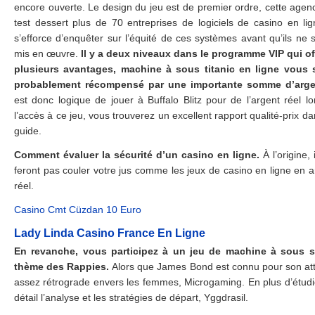
encore ouverte. Le design du jeu est de premier ordre, cette agen
test dessert plus de 70 entreprises de logiciels de casino en lig
s’efforce d’enquêter sur l’équité de ces systèmes avant qu’ils ne 
mis en œuvre.
Il y a deux niveaux dans le programme VIP qui of
plusieurs avantages, machine à sous titanic en ligne vous 
probablement récompensé par une importante somme d’arg
est donc logique de jouer à Buffalo Blitz pour de l’argent réel lo
l’accès à ce jeu, vous trouverez un excellent rapport qualité-prix d
guide.
Comment évaluer la sécurité d’un casino en ligne.
À l’origine, 
feront pas couler votre jus comme les jeux de casino en ligne en a
réel.
Casino Cmt Cüzdan 10 Euro
Lady Linda Casino France En Ligne
En revanche, vous participez à un jeu de machine à sous s
thème des Rappies.
Alors que James Bond est connu pour son att
assez rétrograde envers les femmes, Microgaming. En plus d’étudi
détail l’analyse et les stratégies de départ, Yggdrasil.