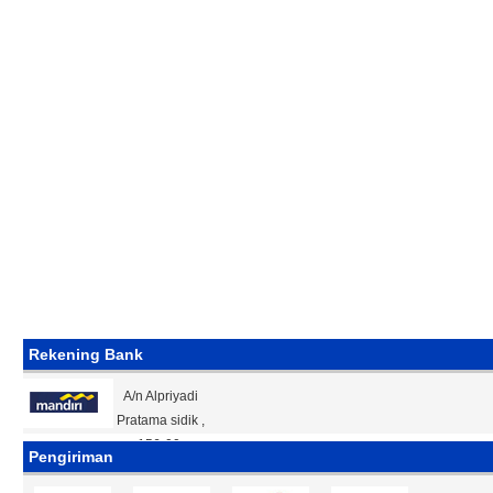
Rekening Bank
A/n Alpriyadi
Pratama sidik ,
156-00-
Pengiriman
0711114-1