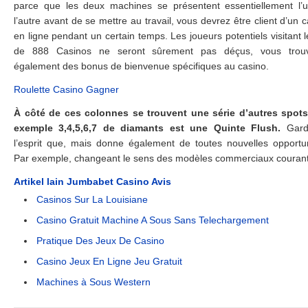
parce que les deux machines se présentent essentiellement l’
l’autre avant de se mettre au travail, vous devrez être client d’un 
en ligne pendant un certain temps. Les joueurs potentiels visitant l
de 888 Casinos ne seront sûrement pas déçus, vous trou
également des bonus de bienvenue spécifiques au casino.
Roulette Casino Gagner
À côté de ces colonnes se trouvent une série d’autres spots
exemple 3,4,5,6,7 de diamants est une Quinte Flush.
Gar
l’esprit que, mais donne également de toutes nouvelles opportun
Par exemple, changeant le sens des modèles commerciaux courant
Artikel lain Jumbabet Casino Avis
Casinos Sur La Louisiane
Casino Gratuit Machine A Sous Sans Telechargement
Pratique Des Jeux De Casino
Casino Jeux En Ligne Jeu Gratuit
Machines à Sous Western