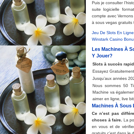
Puis je consulter l’hi
suite logicielle form
compte avec Vernons 
à sous vegas gratuits 
Jeu De Slots En Ligne
Winstark Casino Bonu
Les Machines À So
Y Jouer?
Slots à succès rapid
Essayez Gratuitemen
Jusqu’aux années 2023
Nous sommes 50 Tig
Machine va également 
aimer en ligne, live bi
Machines À Sous L
Ce n’est pas différ
choses à faire.
La po
en vous et de vérifi
gratuits c’est dans l