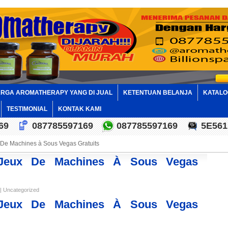
ARGA AROMATHERAPY YANG DI JUAL
KETENTUAN BELANJA
KATALO
TESTIMONIAL
KONTAK KAMI
69
087785597169
087785597169
5E56
De Machines à Sous Vegas Gratuits
Jeux De Machines À Sous Vegas
| Uncategorized
Jeux De Machines À Sous Vegas