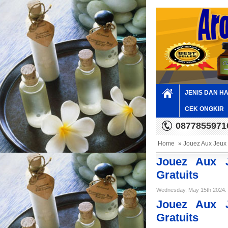
JENIS DAN H
CEK ONGKIR
0877855971
Home
» Jouez Aux Jeux 
Jouez Aux 
Gratuits
Wednesday, May 15th 2024. 
Jouez Aux 
Gratuits