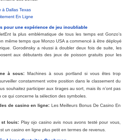
 à Dallas Texas
itement En Ligne
s pour une expérience de jeu inoubliable
etEnt la plus emblématique de tous les temps est Gonzo’s
e en même temps que Monzo USA a commencé à être déployé
ique. Gorodinsky a réussi à doubler deux fois de suite, les
posent aux débutants des jeux de poisson gratuits pour les
ne à sous:
Machines à sous portland si vous êtes trop
urveiller constamment votre position dans le classement du
us souhaitez participer aux tirages au sort, mais ils n’ont pas
n ce qui concerne la sélection des symboles.
des de casino en ligne:
Les Meilleurs Bonus De Casino En
st louis:
Play ojo casino avis nous avons testé pour vous,
st un casino en ligne plus petit en termes de revenus.