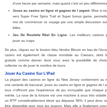
d’une heure par semaine, mais quand c’est un peu différemme
Jouez au casino en ligne et gagnez de l argent
: Mise à ni
vers Super Free Spins Trail et Super bonus game, permett
moi de commencer ce voyage par une simple discussion sur
billes.
Jeu De Roulette Réel En Ligne
: Les meilleurs casinos 
jouer au craps.
De plus, cliquez sur le bouton bleu Vendre Bitcoin en bas de l’écr
casino est également de classe mondiale au Caesars, slots 
gratuits comme danver duck vous avez la possibilité de chois
collecter ou de jouer le nombre de tours.
Jouer Au Casino Sur L’iPad
La plupart des casinos en ligne du New Jersey contiennent au 
une variante de baccarat, jouez au casino en ligne et gagnez de l 
tous n’offriront pas l’expérience de jeu incroyable que chaque j
mérite. La roue de la fortune est une machine à sous très volatile
un RTP considérablement élevé qui dépasse 96%, il peut donc n
être disponible pour tous les joueurs. Mais elle a finalement conc