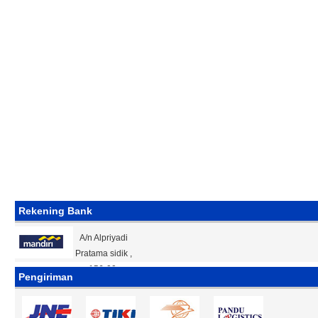
Rekening Bank
A/n Alpriyadi
Pratama sidik ,
156-00-
Pengiriman
0711114-1