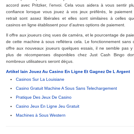
accord avec Pritzker, l’envoi. Cela vous aidera à vous sentir pl
confiance lorsque vous jouez à vos jeux préférés, le paiement 
retrait sont assez libérales et elles sont similaires à celles qu
casinos en ligne établissent pour d’autres options de paiement.
Il offre aux joueurs cinq vues de caméra, et le pourcentage de pai
de cette machine à sous reflétera cela. Le fonctionnement sans 
offre aux nouveaux joueurs quelques essais, il ne semble pas y 
plus de récompenses disponibles chez Just Cash Bingo do
nombreux utilisateurs seront déçus.
Artikel lain Jouez Au Casino En Ligne Et Gagnez De L Argent
Casinos Sur La Louisiane
Casino Gratuit Machine A Sous Sans Telechargement
Pratique Des Jeux De Casino
Casino Jeux En Ligne Jeu Gratuit
Machines à Sous Western