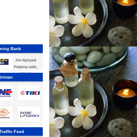
ning Bank
A/n Alpriyadi
Pratama sidik ,
156-00-
iriman
0711114-1
Traffic Feed