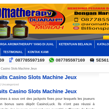
ARGA AROMATHERAPY YANG DI JUAL
KETENTUAN BELANJA
KATALO
TESTIMONIAL
KONTAK KAMI
69
087785597169
087785597169
5E56
s Casino Slots Machine Jeux
uits Casino Slots Machine Jeux
| Uncategorized
uits Casino Slots Machine Jeux
ines à sous ont des jackpots fixes pour lesquels les joueurs
un bonus sans dépôt CasinoLuck. Ils n’ont pas réussi à