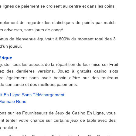
 lignes de paiement se croisent au centre et dans les coins,
mplement de regarder les statistiques de points par match
s adverses, sans jours de congé.
onus de bienvenue équivaut à 800% du montant total des 3
d’un joueur.
érique
uster tous les aspects de la répartition de leur mise sur Fruit
ez des dernières versions. Jouez à gratuits casino slots
era également sans avoir besoin d’être sur des rouleaux
e confiance et des meilleurs paiements.
uit En Ligne Sans Téléchargement
Monnaie Reno
ons sur les Fournisseurs de Jeux de Casino En Ligne, vous
t tenter votre chance sur certains jeux de table avec des
 roulette.