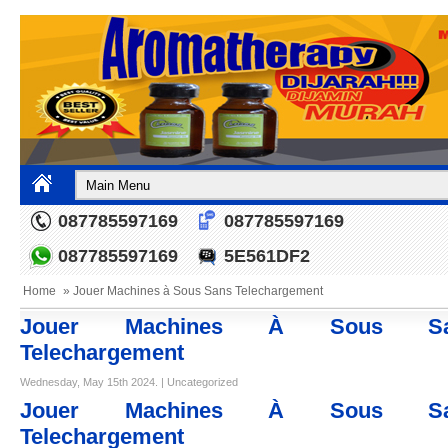
087785597169
087785597169
087785597169
5E561DF2
Home
» Jouer Machines à Sous Sans Telechargement
Jouer Machines À Sous Sa
Telechargement
Wednesday, May 15th 2024. | Uncategorized
Jouer Machines À Sous Sa
Telechargement