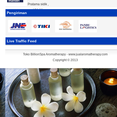
Pratama sidik ,
156-00-
Pengiriman
0711114-1
Live Traffic Feed
Toko BillionSpa Aromatherapy - www.jualaromatherapy.com
Copyright © 2013