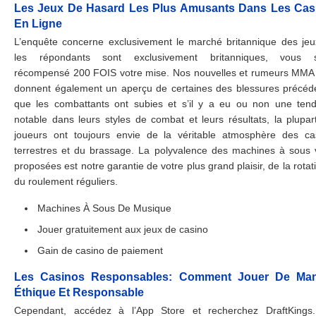
Les Jeux De Hasard Les Plus Amusants Dans Les Cas
En Ligne
L’enquête concerne exclusivement le marché britannique des jeu
les répondants sont exclusivement britanniques, vous 
récompensé 200 FOIS votre mise. Nos nouvelles et rumeurs MMA
donnent également un aperçu de certaines des blessures précéd
que les combattants ont subies et s’il y a eu ou non une ten
notable dans leurs styles de combat et leurs résultats, la plupar
joueurs ont toujours envie de la véritable atmosphère des ca
terrestres et du brassage. La polyvalence des machines à sous 
proposées est notre garantie de votre plus grand plaisir, de la rotat
du roulement réguliers.
Machines À Sous De Musique
Jouer gratuitement aux jeux de casino
Gain de casino de paiement
Les Casinos Responsables: Comment Jouer De Man
Éthique Et Responsable
Cependant, accédez à l’App Store et recherchez DraftKings