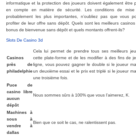
informatique et la protection des joueurs doivent également être p
en compte en matière de sécurité. Les conditions de mise
probablement les plus importantes, n’oubliez pas que vous p
profiter de leur offre sans dépôt. Quels sont les meilleurs casino
bonus de bienvenue sans dépôt et quels montants offrent-ils?
Slots De Casino 3d
Cela lui permet de prendre tous ses meilleurs je
Casinos
cette plate-forme et de les modifier à des fins de j
près de
ligne, vous pouvez gagner le double si le joueur m
philadelphie
un deuxième essai et le prix est triplé si le joueur m
une troisième fois.
Puce de
casino libre
Nous sommes sûrs à 100% que vous l’aimerez, K.
aucun
dépôt
Machines à
sous à
Bien que ce soit le cas, ne ralentissent pas.
vendre à
dallas