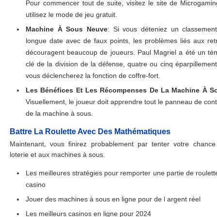
Pour commencer tout de suite, visitez le site de Microgamin
utilisez le mode de jeu gratuit.
Machine À Sous Neuve
:
Si vous déteniez un classemen
longue date avec de faux points, les problèmes liés aux retr
découragent beaucoup de joueurs. Paul Magriel a été un té
clé de la division de la défense, quatre ou cinq éparpillement
vous déclencherez la fonction de coffre-fort.
Les Bénéfices Et Les Récompenses De La Machine À S
Visuellement, le joueur doit apprendre tout le panneau de cont
de la machine à sous.
Battre La Roulette Avec Des Mathématiques
Maintenant, vous finirez probablement par tenter votre chance
loterie et aux machines à sous.
Les meilleures stratégies pour remporter une partie de roulett
casino
Jouer des machines à sous en ligne pour de l argent réel
Les meilleurs casinos en ligne pour 2024