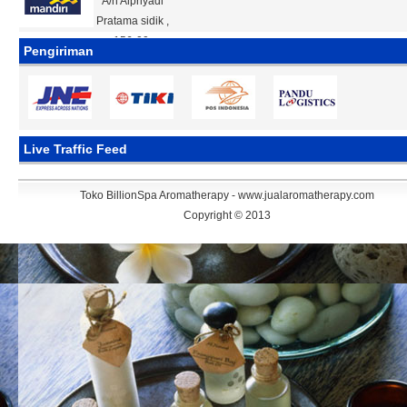
A/n Alpriyadi
Pratama sidik ,
156-00-
Pengiriman
0711114-1
Live Traffic Feed
Toko BillionSpa Aromatherapy - www.jualaromatherapy.com
Copyright © 2013