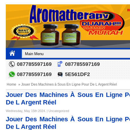
087785597169
087785597169
087785597169
5E561DF2
Home
» Jouer Des Machines à Sous En Ligne Pour De L Argent Réel
Jouer Des Machines À Sous En Ligne P
De L Argent Réel
Wednesday, May 15th 2024. | Uncategorized
Jouer Des Machines À Sous En Ligne P
De L Argent Réel