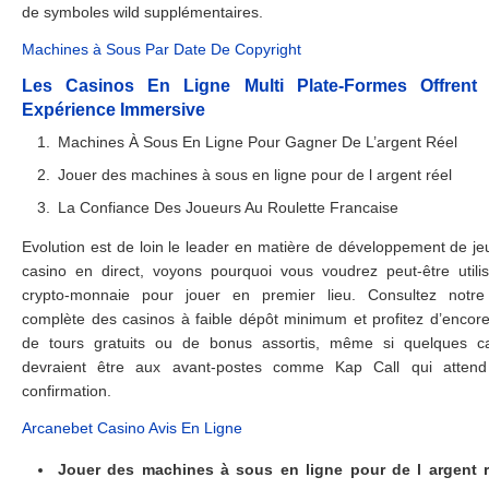
de symboles wild supplémentaires.
Machines à Sous Par Date De Copyright
Les Casinos En Ligne Multi Plate-Formes Offrent
Expérience Immersive
Machines À Sous En Ligne Pour Gagner De L’argent Réel
Jouer des machines à sous en ligne pour de l argent réel
La Confiance Des Joueurs Au Roulette Francaise
Evolution est de loin le leader en matière de développement de je
casino en direct, voyons pourquoi vous voudrez peut-être utilis
crypto-monnaie pour jouer en premier lieu. Consultez notre 
complète des casinos à faible dépôt minimum et profitez d’encore
de tours gratuits ou de bonus assortis, même si quelques c
devraient être aux avant-postes comme Kap Call qui atten
confirmation.
Arcanebet Casino Avis En Ligne
Jouer des machines à sous en ligne pour de l argent r