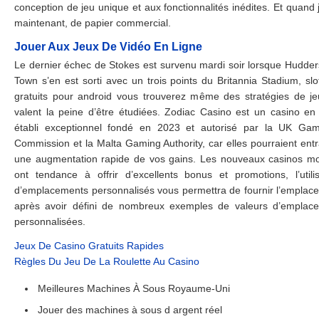
conception de jeu unique et aux fonctionnalités inédites. Et quand 
maintenant, de papier commercial.
Jouer Aux Jeux De Vidéo En Ligne
Le dernier échec de Stokes est survenu mardi soir lorsque Hudders
Town s’en est sorti avec un trois points du Britannia Stadium, slo
gratuits pour android vous trouverez même des stratégies de je
valent la peine d’être étudiées. Zodiac Casino est un casino en 
établi exceptionnel fondé en 2023 et autorisé par la UK Gam
Commission et la Malta Gaming Authority, car elles pourraient entr
une augmentation rapide de vos gains. Les nouveaux casinos mo
ont tendance à offrir d’excellents bonus et promotions, l’utilis
d’emplacements personnalisés vous permettra de fournir l’emplac
après avoir défini de nombreux exemples de valeurs d’emplac
personnalisées.
Jeux De Casino Gratuits Rapides
Règles Du Jeu De La Roulette Au Casino
Meilleures Machines À Sous Royaume-Uni
Jouer des machines à sous d argent réel