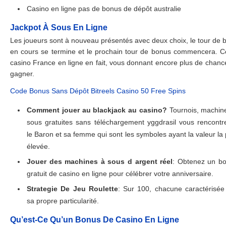
Casino en ligne pas de bonus de dépôt australie
Jackpot À Sous En Ligne
Les joueurs sont à nouveau présentés avec deux choix, le tour de 
en cours se termine et le prochain tour de bonus commencera. C
casino France en ligne en fait, vous donnant encore plus de chanc
gagner.
Code Bonus Sans Dépôt Bitreels Casino 50 Free Spins
Comment jouer au blackjack au casino?
Tournois, machin
sous gratuites sans téléchargement yggdrasil vous rencontr
le Baron et sa femme qui sont les symboles ayant la valeur la 
élevée.
Jouer des machines à sous d argent réel
: Obtenez un b
gratuit de casino en ligne pour célébrer votre anniversaire.
Strategie De Jeu Roulette
: Sur 100, chacune caractérisée
sa propre particularité.
Qu’est-Ce Qu’un Bonus De Casino En Ligne