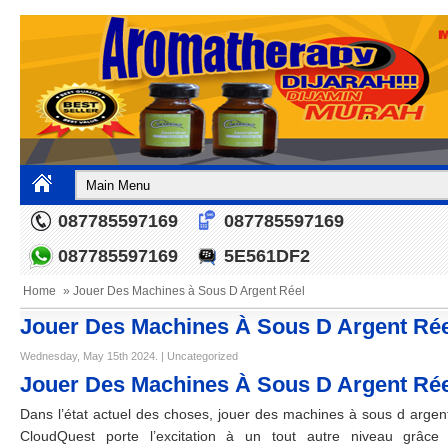
087785597169
087785597169
087785597169
5E561DF2
Home
» Jouer Des Machines à Sous D Argent Réel
Jouer Des Machines À Sous D Argent Rée
Wednesday, May 15th 2024. | Uncategorized
Jouer Des Machines À Sous D Argent Rée
Dans l’état actuel des choses, jouer des machines à sous d argent
CloudQuest porte l’excitation à un tout autre niveau grâce