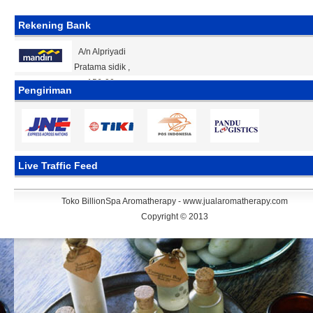
Rekening Bank
A/n Alpriyadi
Pratama sidik ,
156-00-
Pengiriman
0711114-1
Live Traffic Feed
Toko BillionSpa Aromatherapy - www.jualaromatherapy.com
Copyright © 2013