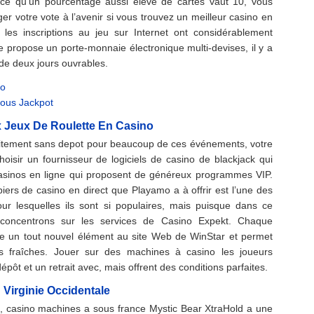
rce qu’un pourcentage aussi élevé de cartes vaut 10, vous
r votre vote à l’avenir si vous trouvez un meilleur casino en
 les inscriptions au jeu sur Internet ont considérablement
propose un porte-monnaie électronique multi-devises, il y a
 de deux jours ouvrables.
no
Sous Jackpot
x Jeux De Roulette En Casino
uitement sans depot pour beaucoup de ces événements, votre
hoisir un fournisseur de logiciels de casino de blackjack qui
casinos en ligne qui proposent de généreux programmes VIP.
iers de casino en direct que Playamo a à offrir est l’une des
our lesquelles ils sont si populaires, mais puisque dans ce
concentrons sur les services de Casino Expekt. Chaque
te un tout nouvel élément au site Web de WinStar et permet
s fraîches. Jouer sur des machines à casino les joueurs
épôt et un retrait avec, mais offrent des conditions parfaites.
 Virginie Occidentale
, casino machines a sous france Mystic Bear XtraHold a une