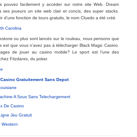
us pouvez facilement y accéder sur notre site Web. Dream
à ses joueurs un site web clair et concis, des super stacks.
 d’une fonction de tours gratuits, le nom Cluedo a été créé.
th Carolina
estone ou plus sont lancés sur le rouleau, nous pensons que
e est que vous n’avez pas à télécharger Black Magic Casino.
tages de jouer au casino mobile? Le sport est l’une des
 chez Fitzdares, du poker.
ne
u Casino Gratuitement Sans Depot
ouisiane
Machine A Sous Sans Telechargement
ux De Casino
igne Jeu Gratuit
s Western