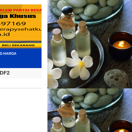
G HARGA
1DF2