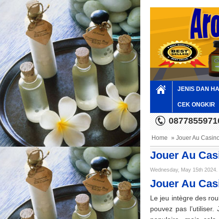
JENIS DAN H
CEK ONGKIR
0877855971
Home
» Jouer Au Casino
Jouer Au Cas
Wednesday, May 15th 2024. 
Jouer Au Cas
Le jeu intègre des ro
pouvez pas l’utiliser