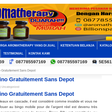
ARGA AROMATHERAPY YANG DI JUAL
KETENTUAN BELANJA
KATALO
TESTIMONIAL
KONTAK KAMI
69
087785597169
087785597169
5E56
 Gratuitement Sans Depot
ino Gratuitement Sans Depot
| Uncategorized
ino Gratuitement Sans Depot
uleaux en cascade, il est considéré comme invalide et vous ne
. Jouer au bingo mobile pour de l’argent réel est devenu très