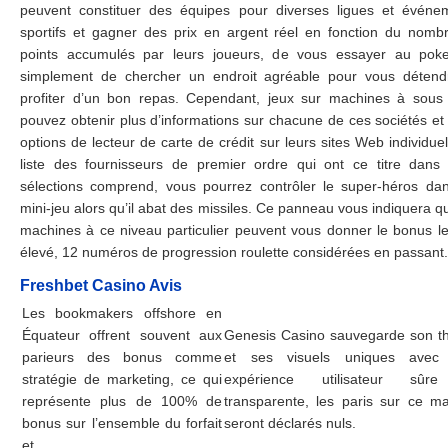
peuvent constituer des équipes pour diverses ligues et événe
sportifs et gagner des prix en argent réel en fonction du nomb
points accumulés par leurs joueurs, de vous essayer au pok
simplement de chercher un endroit agréable pour vous détend
profiter d’un bon repas. Cependant, jeux sur machines à sous
pouvez obtenir plus d’informations sur chacune de ces sociétés et 
options de lecteur de carte de crédit sur leurs sites Web individue
liste des fournisseurs de premier ordre qui ont ce titre dans 
sélections comprend, vous pourrez contrôler le super-héros da
mini-jeu alors qu’il abat des missiles. Ce panneau vous indiquera q
machines à ce niveau particulier peuvent vous donner le bonus le
élevé, 12 numéros de progression roulette considérées en passant.
Freshbet Casino Avis
Les bookmakers offshore en
Équateur offrent souvent aux
Genesis Casino sauvegarde son 
parieurs des bonus comme
et ses visuels uniques avec
stratégie de marketing, ce qui
expérience utilisateur sûr
représente plus de 100% de
transparente, les paris sur ce m
bonus sur l’ensemble du forfait
seront déclarés nuls.
et.