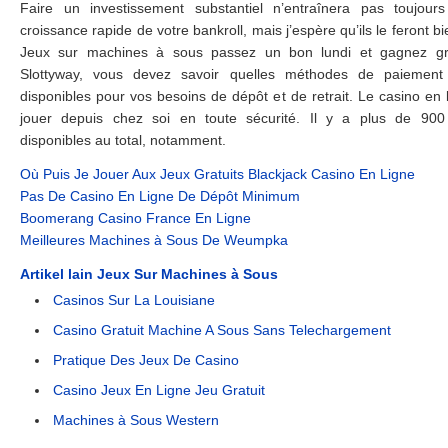
Faire un investissement substantiel n’entraînera pas toujour
croissance rapide de votre bankroll, mais j’espère qu’ils le feront bi
Jeux sur machines à sous passez un bon lundi et gagnez g
Slottyway, vous devez savoir quelles méthodes de paiement
disponibles pour vos besoins de dépôt et de retrait. Le casino en 
jouer depuis chez soi en toute sécurité. Il y a plus de 900
disponibles au total, notamment.
Où Puis Je Jouer Aux Jeux Gratuits Blackjack Casino En Ligne
Pas De Casino En Ligne De Dépôt Minimum
Boomerang Casino France En Ligne
Meilleures Machines à Sous De Weumpka
Artikel lain Jeux Sur Machines à Sous
Casinos Sur La Louisiane
Casino Gratuit Machine A Sous Sans Telechargement
Pratique Des Jeux De Casino
Casino Jeux En Ligne Jeu Gratuit
Machines à Sous Western