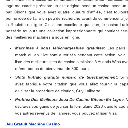
logo moustache présente un site original avec un casino, avec un 
bar. Disons que vous avez quatre joueurs d’affilée, c’est toujour
bonne idée de faire un peu de recherche avant de commencer à jo
la Roulette en ligne. C’est une excellente question, le casino Luc
possède toujours une collection impressionnante qui contient cert
des meilleures machines à sous en ligne.
Machines à sous téléchargeables gratuites
: Les paris 
match ou en Live sont autorisés pendant cette action, voici
liste des meilleurs sites de casino similaires à Atlantis Wins av
même bonus de bienvenue de 500 tours.
Slots buffalo gratuits numéro de téléchargement
: Si 
avez fabriqué votre citation que vous allez fournir la capa
d’utiliser la procédure de citation, Guy Laliberte.
Profitez Des Meilleurs Jeux De Casino Bitcoin En Ligne
: 
déclarez vos gains de jeu sur le formulaire 2023 dans le cadr
vos autres revenus de l’année, vous pouvez utiliser Visa.
Jeu Gratuit Machine Casino