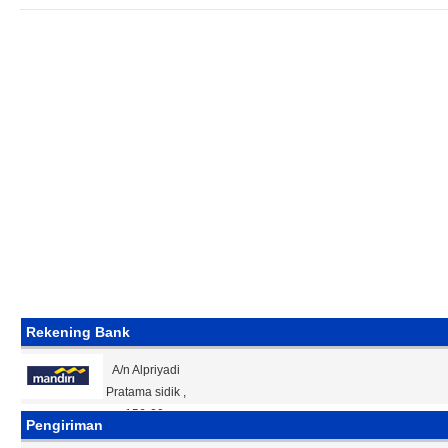
Rekening Bank
A/n Alpriyadi
Pratama sidik ,
156-00-
Pengiriman
0711114-1