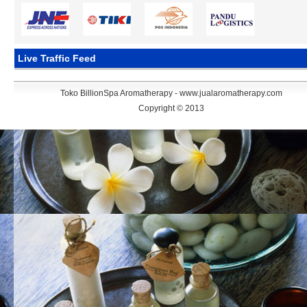
Live Traffic Feed
Toko BillionSpa Aromatherapy - www.jualaromatherapy.com
Copyright © 2013