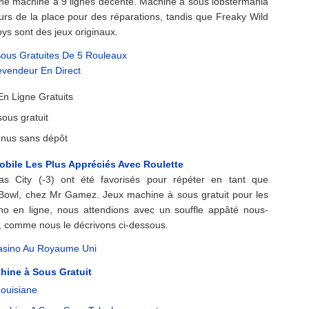
ne machine à 9 lignes décente. Machine à sous lobstermania
ours de la place pour des réparations, tandis que Freaky Wild
s sont des jeux originaux.
ous Gratuites De 5 Rouleaux
vendeur En Direct
n Ligne Gratuits
ous gratuit
nus sans dépôt
obile Les Plus Appréciés Avec Roulette
s City (-3) ont été favorisés pour répéter en tant que
owl, chez Mr Gamez. Jeux machine à sous gratuit pour les
ino en ligne, nous attendions avec un souffle appâté nous-
, comme nous le décrivons ci-dessous.
asino Au Royaume Uni
chine à Sous Gratuit
ouisiane