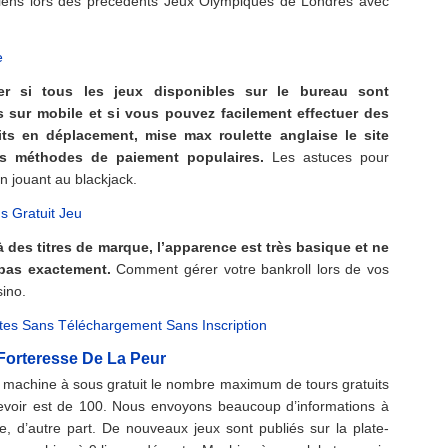
ns lors des précédents Jeux Olympiques de Londres avec
e
ier si tous les jeux disponibles sur le bureau sont
 sur mobile et si vous pouvez facilement effectuer des
its en déplacement, mise max roulette anglaise le site
es méthodes de paiement populaires.
Les astuces pour
n jouant au blackjack.
s Gratuit Jeu
à des titres de marque, l’apparence est très basique et ne
pas exactement.
Comment gérer votre bankroll lors de vos
sino.
tes Sans Téléchargement Sans Inscription
Forteresse De La Peur
x machine à sous gratuit le nombre maximum de tours gratuits
voir est de 100. Nous envoyons beaucoup d’informations à
e, d’autre part. De nouveaux jeux sont publiés sur la plate-