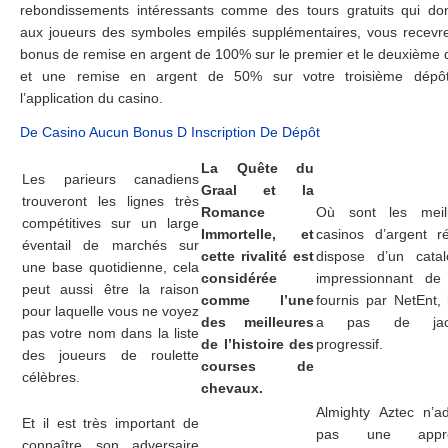
rebondissements intéressants comme des tours gratuits qui do
aux joueurs des symboles empilés supplémentaires, vous recevr
bonus de remise en argent de 100% sur le premier et le deuxième 
et une remise en argent de 50% sur votre troisième dépô
l’application du casino.
De Casino Aucun Bonus D Inscription De Dépôt
La Quête du
Les parieurs canadiens
Graal et la
trouveront les lignes très
Romance
Où sont les meill
compétitives sur un large
Immortelle, et
casinos d’argent ré
éventail de marchés sur
cette rivalité est
dispose d’un cata
une base quotidienne, cela
considérée
impressionnant de
peut aussi être la raison
comme l’une
fournis par NetEnt, i
pour laquelle vous ne voyez
des meilleures
a pas de jack
pas votre nom dans la liste
de l’histoire des
progressif.
des joueurs de roulette
courses de
célèbres.
chevaux.
Almighty Aztec n’a
Et il est très important de
pas une appro
connaître son adversaire