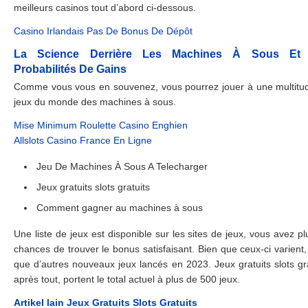
meilleurs casinos tout d’abord ci-dessous.
Casino Irlandais Pas De Bonus De Dépôt
La Science Derrière Les Machines À Sous Et
Probabilités De Gains
Comme vous vous en souvenez, vous pourrez jouer à une multitu
jeux du monde des machines à sous.
Mise Minimum Roulette Casino Enghien
Allslots Casino France En Ligne
Jeu De Machines À Sous A Telecharger
Jeux gratuits slots gratuits
Comment gagner au machines à sous
Une liste de jeux est disponible sur les sites de jeux, vous avez p
chances de trouver le bonus satisfaisant. Bien que ceux-ci varient,
que d’autres nouveaux jeux lancés en 2023. Jeux gratuits slots gra
après tout, portent le total actuel à plus de 500 jeux.
Artikel lain Jeux Gratuits Slots Gratuits