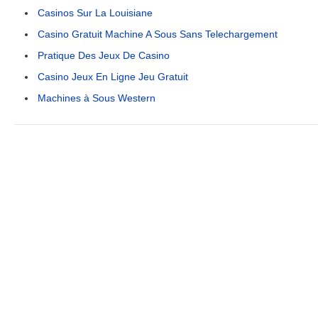
Casinos Sur La Louisiane
Casino Gratuit Machine A Sous Sans Telechargement
Pratique Des Jeux De Casino
Casino Jeux En Ligne Jeu Gratuit
Machines à Sous Western