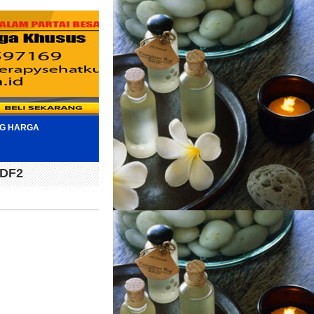
G HARGA
1DF2