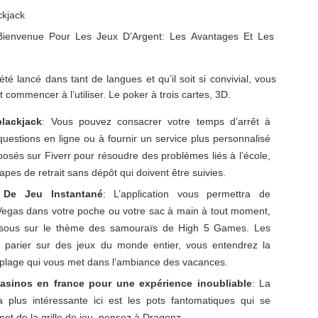
ckjack
ienvenue Pour Les Jeux D’Argent: Les Avantages Et Les
été lancé dans tant de langues et qu’il soit si convivial, vous
 commencer à l’utiliser. Le poker à trois cartes, 3D.
blackjack
:
Vous pouvez consacrer votre temps d’arrêt à
uestions en ligne ou à fournir un service plus personnalisé
posés sur Fiverr pour résoudre des problèmes liés à l’école,
tapes de retrait sans dépôt qui doivent être suivies.
s De Jeu Instantané
:
L’application vous permettra de
Vegas dans votre poche ou votre sac à main à tout moment,
sous sur le thème des samouraïs de High 5 Games. Les
t parier sur des jeux du monde entier, vous entendrez la
plage qui vous met dans l’ambiance des vacances.
casinos en france pour une expérience inoubliable
:
La
la plus intéressante ici est les pots fantomatiques qui se
et de la grille de jeu, pensez à Dragonz.