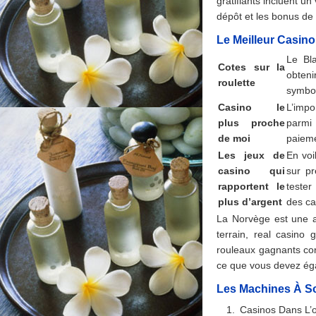
gratifiants incluent u
dépôt et les bonus de 
Le Meilleur Casino
Le Bl
Cotes sur la
obten
roulette
symbo
Casino le
L’impo
plus proche
parmi 
de moi
paieme
Les jeux de
En voi
casino qui
sur p
rapportent le
tester
plus d’argent
des ca
La Norvège est une 
terrain, real casino
rouleaux gagnants co
ce que vous devez ég
Les Machines À S
Casinos Dans L’