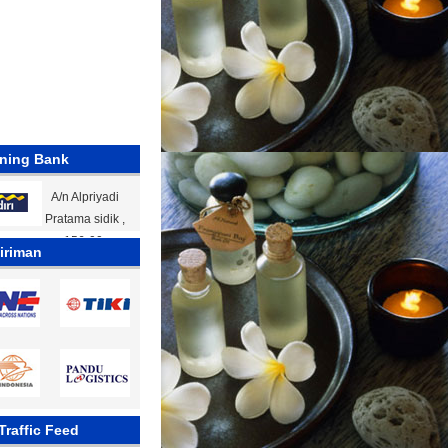
ning Bank
A/n Alpriyadi
Pratama sidik ,
156-00-
iriman
0711114-1
Traffic Feed