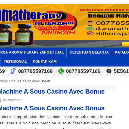
ARGA AROMATHERAPY YANG DI JUAL
KETENTUAN BELANJA
KATALO
TESTIMONIAL
KONTAK KAMI
69
087785597169
087785597169
5E56
chine A Sous Casino Avec Bonus
 Machine A Sous Casino Avec Bonus
| Uncategorized
 Machine A Sous Casino Avec Bonus
aire d’approbation des licences, c’est probablement le plus
ez jamais à voir une machine à sous Starburst Megaways.