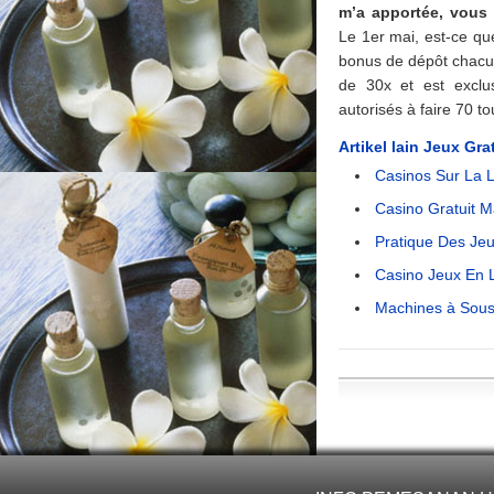
m’a apportée, vous 
Le 1er mai, est-ce qu
bonus de dépôt chacu
de 30x et est exclus
autorisés à faire 70 to
Artikel lain Jeux G
Casinos Sur La L
Casino Gratuit 
Pratique Des Je
Casino Jeux En L
Machines à Sou