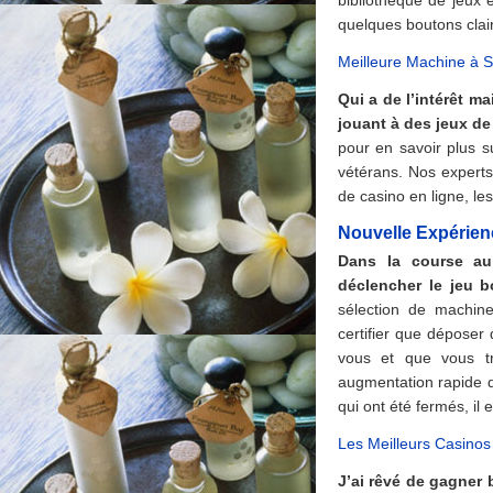
bibliothèque de jeux 
quelques boutons claire
Meilleure Machine à 
Qui a de l’intérêt 
jouant à des jeux de
pour en savoir plus su
vétérans. Nos experts
de casino en ligne, le
Nouvelle Expérien
Dans la course au
déclencher le jeu b
sélection de machin
certifier que déposer
vous et que vous tr
augmentation rapide 
qui ont été fermés, il
Les Meilleurs Casino
J’ai rêvé de gagner