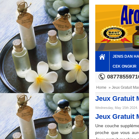
JENIS DAN H
CEK ONGKIR
0877855971
Home
» Jeux Gratuit Ma
Jeux Gratuit
Wednesday, May 15th 2024. 
Jeux Gratuit
Une couche supplément
proche que vous aur