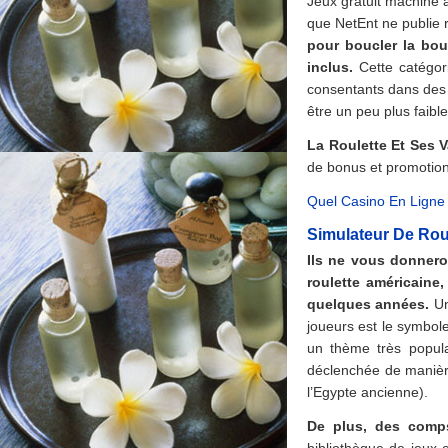
Jeux gratuit machine 
que NetEnt ne publie 
pour boucler la bou
inclus.
Cette catégo
consentants dans des a
être un peu plus faible
La Roulette Et Ses V
de bonus et promotio
Quel Casino En Ligne 
Simulateur De Rou
Ils ne vous donnero
roulette américaine
quelques années.
Un
joueurs est le symbole
un thème très popula
déclenchée de manière
l’Egypte ancienne).
De plus, des com