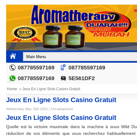
087785597169
087785597169
087785597169
5E561DF2
Home
» Jeux En Ligne Slots Casino Gratuit
Jeux En Ligne Slots Casino Gratuit
Wednesday, May 15th 2024. | Uncategorized
Jeux En Ligne Slots Casino Gratuit
Quelle est la victoire maximale dans la machine à sous Wild Due
réduction de vos éléments que vous recherchez habituellement