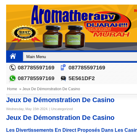
087785597169
087785597169
087785597169
5E561DF2
Home
» Jeux De Démonstration De Casino
Jeux De Démonstration De Casino
Wednesday, May 15th 2024. | Uncategorized
Jeux De Démonstration De Casino
Les Divertissements En Direct Proposés Dans Les Casi