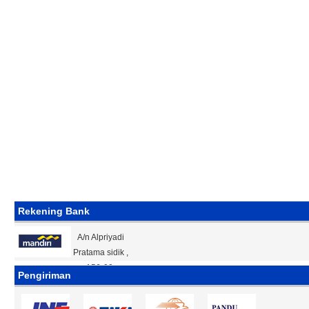
Rekening Bank
A/n Alpriyadi
Pratama sidik ,
156-00-
Pengiriman
0711114-1