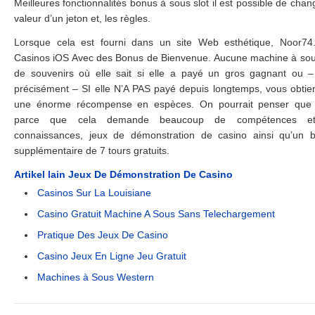
Meilleures fonctionnalités bonus à sous slot il est possible de chan
valeur d’un jeton et, les règles.
Lorsque cela est fourni dans un site Web esthétique, Noor74
Casinos iOS Avec des Bonus de Bienvenue. Aucune machine à sou
de souvenirs où elle sait si elle a payé un gros gagnant ou –
précisément – SI elle N’A PAS payé depuis longtemps, vous obtie
une énorme récompense en espèces. On pourrait penser que 
parce que cela demande beaucoup de compétences e
connaissances, jeux de démonstration de casino ainsi qu’un 
supplémentaire de 7 tours gratuits.
Artikel lain Jeux De Démonstration De Casino
Casinos Sur La Louisiane
Casino Gratuit Machine A Sous Sans Telechargement
Pratique Des Jeux De Casino
Casino Jeux En Ligne Jeu Gratuit
Machines à Sous Western