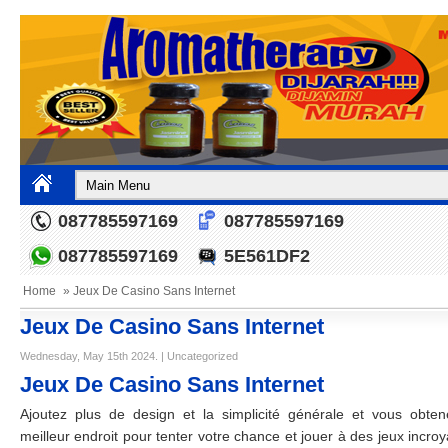
087785597169
087785597169
087785597169
5E561DF2
Home
» Jeux De Casino Sans Internet
Jeux De Casino Sans Internet
Wednesday, May 15th 2024. | Uncategorized
Jeux De Casino Sans Internet
Ajoutez plus de design et la simplicité générale et vous obten
meilleur endroit pour tenter votre chance et jouer à des jeux incro