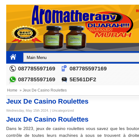
087785597169
087785597169
087785597169
5E561DF2
Home
» Jeux De Casino Roulettes
Jeux De Casino Roulettes
Wednesday, May 15th 2024. | Uncategorized
Jeux De Casino Roulettes
Dans le 2023, jeux de casino roulettes vous savez que les bouto
contrôle de toutes leurs machines à sous se trouvent à droit