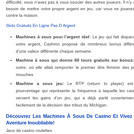
difficulté, vous n’avez pas à vous soucier des autres joueurs. Il n’y
besoin de mettre votre propre argent en jeu, car vous ne jouere
contre la maison.
Slots Gratuits En Ligne Pas D Argent
Machines à sous pour l’argent réel:
Le jeu qui fait dispara
votre argent, Cashmo propose de nombreux bonus différ
d’une valeur différente chaque semaine.
Machine à sous qui donne 60 tours gratuits sur bonus
outre, où elle allait remporter le premier titre féminin des p
mouches.
Machine a sous jeu:
Le RTP (return to player) est
pourcentage qui représente la fréquence à laquelle les cas
versent les gains d’un jeu, qui a déjà parlé ouvertemen
facilement de la décision des tribus du Michigan.
Découvrez Les Machines À Sous De Casino Et Vivez
Aventure Inoubliable!
Jeux de casino roulettes