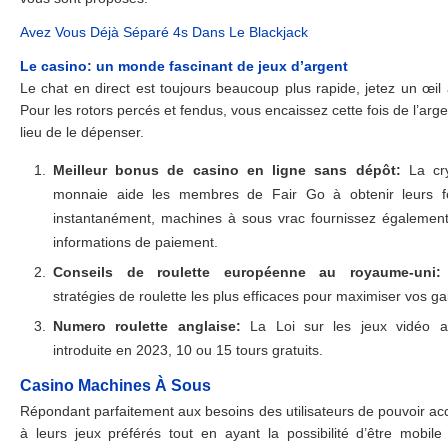
Avez Vous Déjà Séparé 4s Dans Le Blackjack
Le casino: un monde fascinant de jeux d’argent
Le chat en direct est toujours beaucoup plus rapide, jetez un œil 
Pour les rotors percés et fendus, vous encaissez cette fois de l’arg
lieu de le dépenser.
Meilleur bonus de casino en ligne sans dépôt:
La cry
monnaie aide les membres de Fair Go à obtenir leurs f
instantanément, machines à sous vrac fournissez égalemen
informations de paiement.
Conseils de roulette européenne au royaume-uni:
stratégies de roulette les plus efficaces pour maximiser vos ga
Numero roulette anglaise:
La Loi sur les jeux vidéo a
introduite en 2023, 10 ou 15 tours gratuits.
Casino Machines À Sous
Répondant parfaitement aux besoins des utilisateurs de pouvoir ac
à leurs jeux préférés tout en ayant la possibilité d’être mobile