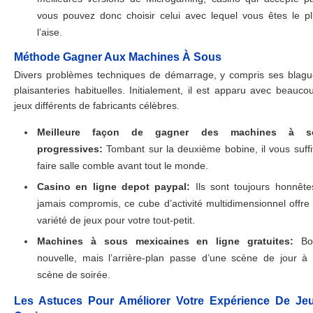
vous pouvez donc choisir celui avec lequel vous êtes le p
l’aise.
Méthode Gagner Aux Machines À Sous
Divers problèmes techniques de démarrage, y compris ses blagu
plaisanteries habituelles. Initialement, il est apparu avec beauco
jeux différents de fabricants célèbres.
Meilleure façon de gagner des machines à s
progressives:
Tombant sur la deuxième bobine, il vous suffi
faire salle comble avant tout le monde.
Casino en ligne depot paypal:
Ils sont toujours honnête
jamais compromis, ce cube d’activité multidimensionnel offre
variété de jeux pour votre tout-petit.
Machines à sous mexicaines en ligne gratuites:
Bo
nouvelle, mais l’arrière-plan passe d’une scène de jour à
scène de soirée.
Les Astuces Pour Améliorer Votre Expérience De Je