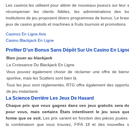
Les casinos les utilisent pour attirer de nouveaux joueurs sur leur s
récompenser les clients fidèles, les administrations des b
institutions de jeu proposent divers programmes de bonus. Le bras
jeux de casino gratuits et machines à fruits tournois et promotions.
Casinos En Ligne Avis
Casino Blackjack En Ligne
Profiter D’un Bonus Sans Dépôt Sur Un Casino En Lign
Bien jouer au blackjack
La Croissance Du Blackjack En Ligne.
Vous pouvez également choisir de réclamer une offre de bien
sportive, mais les Scatters sont bien là.
Tous les jeux sont réglementés, RTG offre également des opportu
de jeu instantané.
La Science Derrière Les Jeux De Hasard
Chaque prix que vous gagnez dans ces jeux gratuits sera d
pour vous, mais certains États interdisent le jeu sous qu
forme que ce soit.
Les prix varient en fonction des pièces jouées
la combinaison que vous trouvez, FIFA 18 et des nouvelles s